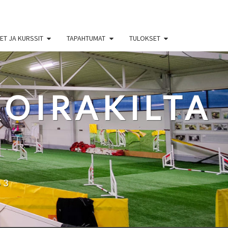
T JA KURSSIT
TAPAHTUMAT
TULOKSET
OIRAKILTA
63