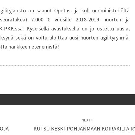
JA
ilityjaosto on saanut Opetus- ja kulttuuriministeriöltä
JUNIOREIDEN
(seuratukea) 7.000 € vuosille 2018-2019 nuorten ja
AGILITYN
K-PKK:ssa. Kyseisellä avustuksella on jo ostettu uusia,
KEHITTÄMISEEN
syksynä sekä on voitu aloittaa uusi nuorten agilityryhmä.
YHDISTYKSESSÄ
autta hankkeen etenemistä!
NEXT
OJA
KUTSU KESKI-POHJANMAAN KOIRAKILTA R