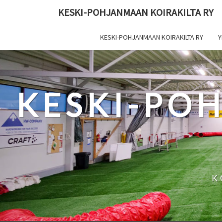
Skip
KESKI-POHJANMAAN KOIRAKILTA RY
to
content
KESKI-POHJANMAAN KOIRAKILTA RY
Y
KESKI-PO
K