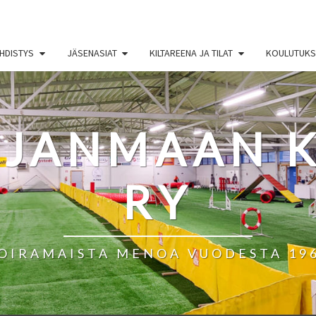
HDISTYS
JÄSENASIAT
KILTAREENA JA TILAT
KOULUTUKSE
HJANMAAN K
RY
OIRAMAISTA MENOA VUODESTA 19