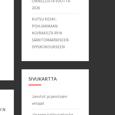
ONNELLISTA VUOTTA
2026
KUTSU KESKI-
POHJANMAAN
KOIRAKILTA RY:N
SÄÄNTÖMÄÄRÄISEEN
SYYSKOKOUKSEEN
SIVUKARTTA
Jaostot ja jaostojen
vetäjät
Y:N
Jäsenen talkoovelvoite