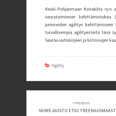
Keski-Pohjanmaan Koirakilta ry:n ag
seuratoiminnan kehittämistukea 
junioreiden agilityn kehittämiseen 
turvallisempia agilityesteitä tänä 
Seuraa uutiskirjeen ja kotisivujen k
Agility
Post
navigation
PREVIOUS
NOMEJAOSTO ETSII TREENAUSMAAST