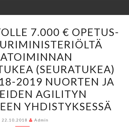
AGILITYJAOSTOLLE
OLLE 7.000 € OPETUS-
7.000
URIMINISTERIÖLTÄ
€
OPETUS-
RATOIMINNAN
JA
TUKEA (SEURATUKEA)
KULTTUURIMINISTERIÖLTÄ
SEURATOIMINNAN
018-2019 NUORTEN JA
KEHITTÄMISTUKEA
EIDEN AGILITYN
(SEURATUKEA)
VUOSILLE
EEN YHDISTYKSESSÄ
2018-
2019
22.10.2018
Admin
NUORTEN