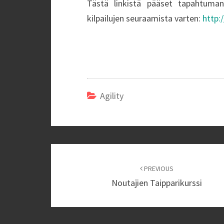
Tästä linkistä pääset tapahtuman 
kilpailujen seuraamista varten:
http:
Agility
Post
navigation
PREVIOUS
Noutajien Taipparikurssi