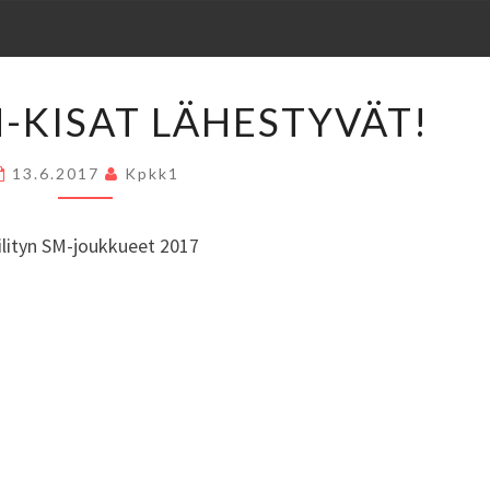
AGILITYN
M-KISAT LÄHESTYVÄT!
SM-
KISAT
13.6.2017
Kpkk1
LÄHESTYVÄT!
ilityn SM-joukkueet 2017