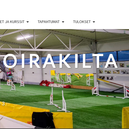
T JA KURSSIT
TAPAHTUMAT
TULOKSET
OIRAKILTA
63