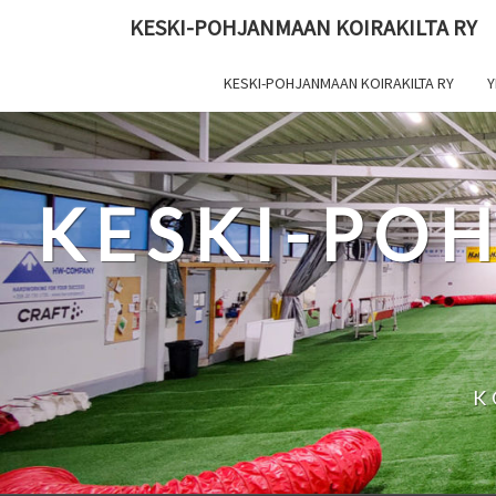
Skip
KESKI-POHJANMAAN KOIRAKILTA RY
to
content
KESKI-POHJANMAAN KOIRAKILTA RY
Y
KESKI-PO
K