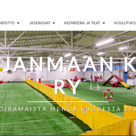
HDISTYS
JÄSENASIAT
KILTAREENA JA TILAT
KOULUTUKSE
HJANMAAN K
RY
OIRAMAISTA MENOA VUODESTA 19