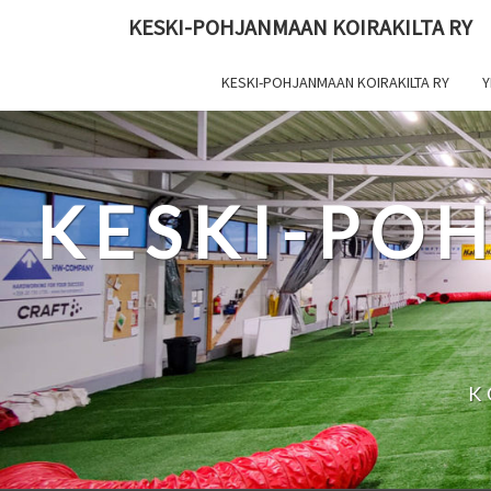
Skip
KESKI-POHJANMAAN KOIRAKILTA RY
to
content
KESKI-POHJANMAAN KOIRAKILTA RY
Y
KESKI-PO
K