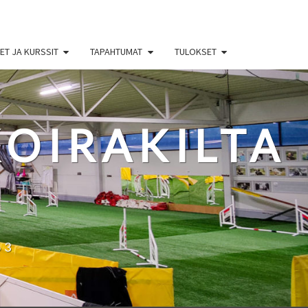
T JA KURSSIT
TAPAHTUMAT
TULOKSET
OIRAKILTA
63