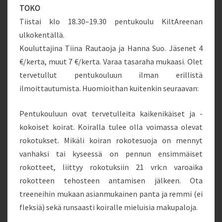
TOKO
Tiistai klo 18.30–19.30 pentukoulu KiltAreenan
ulkokentällä.
Kouluttajina Tiina Rautaoja ja Hanna Suo. Jäsenet 4
€/kerta, muut 7 €/kerta. Varaa tasaraha mukaasi. Olet
tervetullut pentukouluun ilman erillistä
ilmoittautumista. Huomioithan kuitenkin seuraavan:
Pentukouluun ovat tervetulleita kaikenikäiset ja -
kokoiset koirat. Koiralla tulee olla voimassa olevat
rokotukset. Mikäli koiran rokotesuoja on mennyt
vanhaksi tai kyseessä on pennun ensimmäiset
rokotteet, liittyy rokotuksiin 21 vrk:n varoaika
rokotteen tehosteen antamisen jälkeen. Ota
treeneihin mukaan asianmukainen panta ja remmi (ei
fleksiä) sekä runsaasti koiralle mieluisia makupaloja.