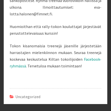
sähköpostitse. Ryhmä treenaa vuoroviikoin hallissa ja
ulkona. Ilmoittautumiset: eva-
lotta.halonen@fimnet.fi.
Huomioithan että rally-tokon kouluttajat järjestävät
perustottelevaisuus kurssin!
Tokon kisanomaisia treenejä jäsenille järjestetään
harrastajien mielenkiinnon mukaan. Seuraa treenejä
koskevaa keskustelua Kiltan tokoilijoiden
Facebook-
ryhmässä
. Tervetuloa mukaan toimintaan!
Uncategorized