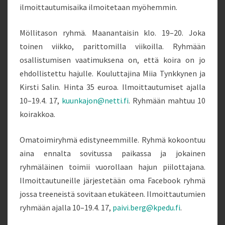
ilmoittautumisaika ilmoitetaan myöhemmin.
Möllitason ryhmä. Maanantaisin klo. 19–20. Joka
toinen viikko, parittomilla viikoilla. Ryhmään
osallistumisen vaatimuksena on, että koira on jo
ehdollistettu hajulle. Kouluttajina Miia Tynkkynen ja
Kirsti Salin. Hinta 35 euroa. Ilmoittautumiset ajalla
10–19.4. 17,
kuunkajon@netti.fi
. Ryhmään mahtuu 10
koirakkoa.
Omatoimiryhmä edistyneemmille. Ryhmä kokoontuu
aina ennalta sovitussa paikassa ja jokainen
ryhmäläinen toimii vuorollaan hajun piilottajana.
Ilmoittautuneille järjestetään oma Facebook ryhmä
jossa treeneistä sovitaan etukäteen. Ilmoittautumien
ryhmään ajalla 10–19.4. 17,
paivi.berg@kpedu.fi
.