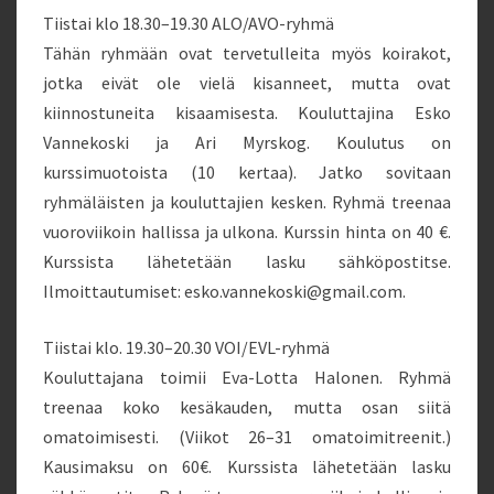
Tiistai klo 18.30–19.30 ALO/AVO-ryhmä
Tähän ryhmään ovat tervetulleita myös koirakot,
jotka eivät ole vielä kisanneet, mutta ovat
kiinnostuneita kisaamisesta. Kouluttajina Esko
Vannekoski ja Ari Myrskog. Koulutus on
kurssimuotoista (10 kertaa). Jatko sovitaan
ryhmäläisten ja kouluttajien kesken. Ryhmä treenaa
vuoroviikoin hallissa ja ulkona. Kurssin hinta on 40 €.
Kurssista lähetetään lasku sähköpostitse.
Ilmoittautumiset: esko.vannekoski@gmail.com.
Tiistai klo. 19.30–20.30 VOI/EVL-ryhmä
Kouluttajana toimii Eva-Lotta Halonen. Ryhmä
treenaa koko kesäkauden, mutta osan siitä
omatoimisesti. (Viikot 26–31 omatoimitreenit.)
Kausimaksu on 60€. Kurssista lähetetään lasku