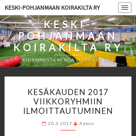
Skip
KESKI-POHJANMAAN KOIRAKILTA RY
Togg
to
navig
content
KESKI-
POHJANMAAN
KOIRAKILTA RY
KOIRAMAISTA MENOA VUODESTA 1963
KESÄKAUDEN
KESÄKAUDEN 2017
2017
VIIKKORYHMIIN
VIIKKORYHMIIN
ILMOITTAUTUMINEN
ILMOITTAUTUMINEN
20.3.2017
Admin