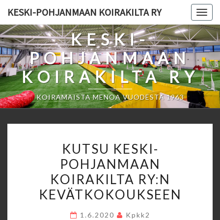
Skip
KESKI-POHJANMAAN KOIRAKILTA RY
Togg
to
navig
content
KESKI-
POHJANMAAN
KOIRAKILTA RY
KOIRAMAISTA MENOA VUODESTA 1963
KUTSU
KUTSU KESKI-
KESKI-
POHJANMAAN
POHJANMAAN
KOIRAKILTA RY:N
KOIRAKILTA
RY:N
KEVÄTKOKOUKSEEN
KEVÄTKOKOUKSEEN
1.6.2020
Kpkk2