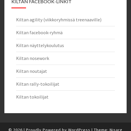
KILTAN FACEBOOK-LINKIT
Kiltan agility (viikkoryhmissä treenaaville)
Kiltan facebook-ryhmä
Kiltan näyttelykoulutus
Kiltan nosework
Kiltan noutajat
Kiltan rally-tokoilijat
Kiltan tokoilijat
© 2026
|
Proudly Powered by
WordPress
|
Theme:
Nisarg