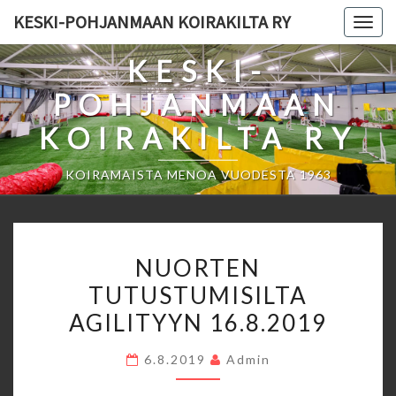
Skip
KESKI-POHJANMAAN KOIRAKILTA RY
Togg
to
navig
content
KESKI-
POHJANMAAN
KOIRAKILTA RY
KOIRAMAISTA MENOA VUODESTA 1963
NUORTEN
NUORTEN
TUTUSTUMISILTA
TUTUSTUMISILTA
AGILITYYN
AGILITYYN 16.8.2019
16.8.2019
6.8.2019
Admin