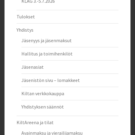
KLAG 3.-5.7.2026
Tulokset
Yhdistys
Jäsenyys ja jäsenmaksut
Hallitus ja toimihenkilöt
Jäsenasiat
Jäsenistön sivu – lomakkeet
Kiltan verkkokauppa
Yhdistyksen säännöt
KiltAreena ja tilat
Avainmaksu ja vierailijamaksu