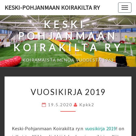
Skip
KESKI-POHJANMAAN KOIRAKILTA RY
Togg
to
navig
content
KESKI-
POHJANMAAN
KOIRAKILTA RY
KOIRAMAISTA MENOA VUODESTA 1963
VUOSIKIRJA
VUOSIKIRJA 2019
2019
19.5.2020
Kpkk2
Keski-Pohjanmaan Koirakilta ry:n
vuosikirja 2019
! on