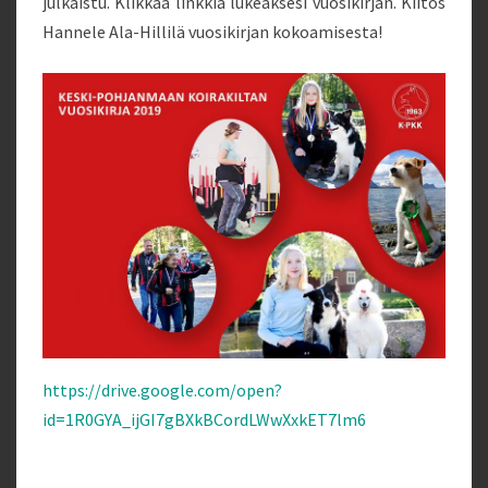
julkaistu. Klikkaa linkkiä lukeaksesi vuosikirjan. Kiitos
Hannele Ala-Hillilä vuosikirjan kokoamisesta!
https://drive.google.com/open?
id=1R0GYA_ijGI7gBXkBCordLWwXxkET7lm6