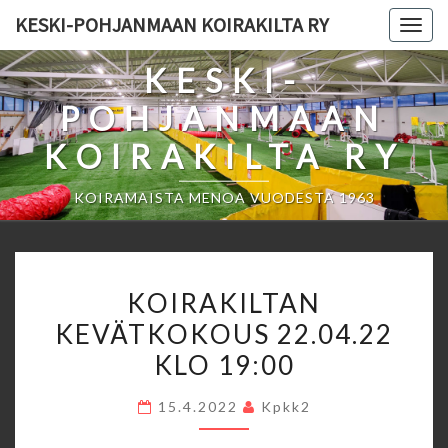
Skip
KESKI-POHJANMAAN KOIRAKILTA RY
Togg
to
navig
content
KESKI-
POHJANMAAN
KOIRAKILTA RY
KOIRAMAISTA MENOA VUODESTA 1963
KOIRAKILTAN
KOIRAKILTAN
KEVÄTKOKOUS
KEVÄTKOKOUS 22.04.22
22.04.22
KLO 19:00
KLO
19:00
15.4.2022
Kpkk2