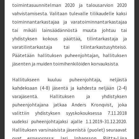
toimintasuunnitelman 2020 ja talousarvion 2020
vahvistamisesta. Valitaan tulevalle tilikaudelle kaksi
toiminnantarkastajaa ja varatoiminnantarkastajaa
tai mikäli lainsäädännöstä muuta johtuu tai
yhdistyksen kokous päättää, tilintarkastaja ja
varatilintarkastaja tai tilintarkastusyhteisö.
Päätetään hallituksen puheenjohtajan, hallituksen
jäsenten ja muiden toimihenkilöiden korvauksista.
Hallitukseen kuuluu puheenjohtaja, neljästä
kahdeksaan (4-8) jäsentä ja kahdesta neljään (2-4)
varajäsentä. Hallituksen ja yhdistyksen
puheenjohtajana jatkaa Anders Kronqvist, joka
valittiin yhdistyksen syyskokouksessa 7.11.2018
uudeksi puheenjohtajaksi ajalle 1.1.2019-31.12.2020.
Hallituksen varsinaisista jäsenistä (puolet) seuraavat
ovat erovuorossa: Jari Johansson, Riitta-Liisa