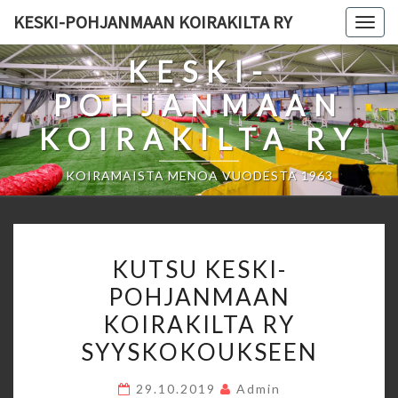
Skip
KESKI-POHJANMAAN KOIRAKILTA RY
Togg
to
navig
content
KESKI-
POHJANMAAN
KOIRAKILTA RY
KOIRAMAISTA MENOA VUODESTA 1963
KUTSU
KUTSU KESKI-
KESKI-
POHJANMAAN
POHJANMAAN
KOIRAKILTA RY
KOIRAKILTA
RY
SYYSKOKOUKSEEN
SYYSKOKOUKSEEN
29.10.2019
Admin