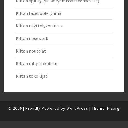
Kiltan agility (viikkoryhmissä treenaaville)
Kiltan facebook-ryhmä
Kiltan näyttelykoulutus
Kiltan nosework
Kiltan noutajat
Kiltan rally-tokoilijat
Kiltan tokoilijat
© 2026
|
Proudly Powered by
WordPress
|
Theme:
Nisarg