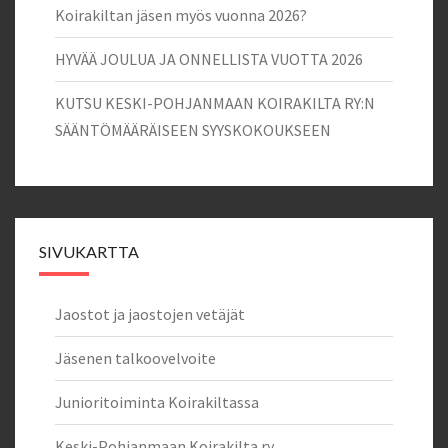
Koirakiltan jäsen myös vuonna 2026?
HYVÄÄ JOULUA JA ONNELLISTA VUOTTA 2026
KUTSU KESKI-POHJANMAAN KOIRAKILTA RY:N
SÄÄNTÖMÄÄRÄISEEN SYYSKOKOUKSEEN
SIVUKARTTA
Jaostot ja jaostojen vetäjät
Jäsenen talkoovelvoite
Junioritoiminta Koirakiltassa
Keski-Pohjanmaan Koirakilta ry