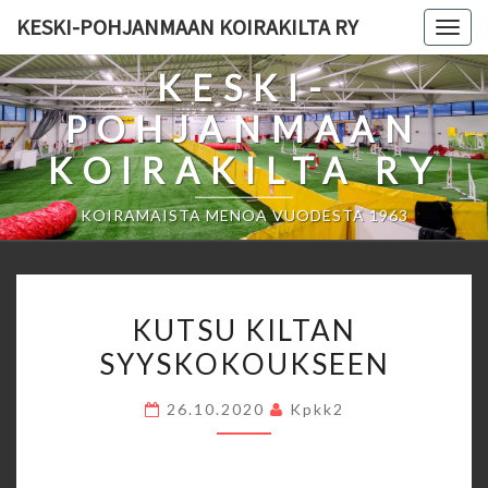
Skip
KESKI-POHJANMAAN KOIRAKILTA RY
Togg
to
navig
content
KESKI-
POHJANMAAN
KOIRAKILTA RY
KOIRAMAISTA MENOA VUODESTA 1963
KUTSU
KUTSU KILTAN
KILTAN
SYYSKOKOUKSEEN
SYYSKOKOUKSEEN
26.10.2020
Kpkk2