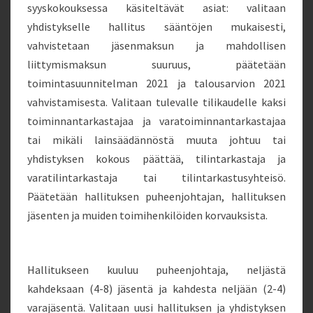
syyskokouksessa käsiteltävät asiat: valitaan
yhdistykselle hallitus sääntöjen mukaisesti,
vahvistetaan jäsenmaksun ja mahdollisen
liittymismaksun suuruus, päätetään
toimintasuunnitelman 2021 ja talousarvion 2021
vahvistamisesta. Valitaan tulevalle tilikaudelle kaksi
toiminnantarkastajaa ja varatoiminnantarkastajaa
tai mikäli lainsäädännöstä muuta johtuu tai
yhdistyksen kokous päättää, tilintarkastaja ja
varatilintarkastaja tai tilintarkastusyhteisö.
Päätetään hallituksen puheenjohtajan, hallituksen
jäsenten ja muiden toimihenkilöiden korvauksista.
Hallitukseen kuuluu puheenjohtaja, neljästä
kahdeksaan (4-8) jäsentä ja kahdesta neljään (2-4)
varajäsentä. Valitaan uusi hallituksen ja yhdistyksen