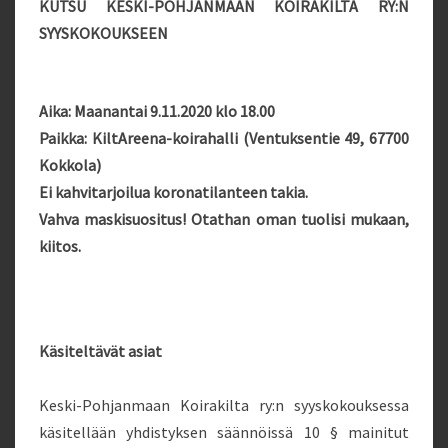
KUTSU KESKI-POHJANMAAN KOIRAKILTA RY:N
SYYSKOKOUKSEEN
Aika: Maanantai 9.11.2020 klo 18.00
Paikka: KiltAreena-koirahalli (Ventuksentie 49, 67700
Kokkola)
Ei kahvitarjoilua koronatilanteen takia.
Vahva maskisuositus! Otathan oman tuolisi mukaan,
kiitos.
Käsiteltävät asiat
Keski-Pohjanmaan Koirakilta ry:n syyskokouksessa
käsitellään yhdistyksen säännöissä 10 § mainitut