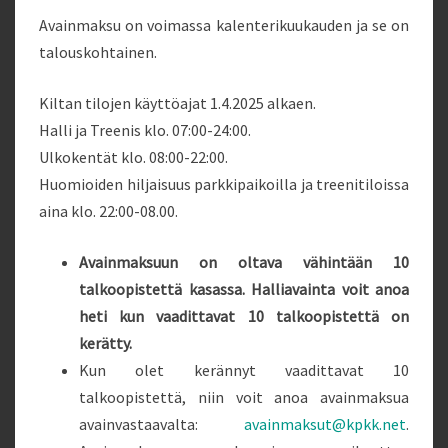
Avainmaksu on voimassa kalenterikuukauden ja se on
talouskohtainen.
Kiltan tilojen käyttöajat 1.4.2025 alkaen.
Halli ja Treenis
klo. 07:00-24:00.
Ulkokentät klo. 08:00-22:00.
Huomioiden hiljaisuus parkkipaikoilla ja treenitiloissa
aina klo. 22:00-08.00.
Avainmaksuun on oltava vähintään 10
talkoopistettä kasassa. Halliavainta voit anoa
heti kun vaadittavat 10 talkoopistettä on
kerätty.
Kun olet kerännyt vaadittavat 10
talkoopistettä, niin voit anoa avainmaksua
avainvastaavalta:
avainmaksut@kpkk.
net
.