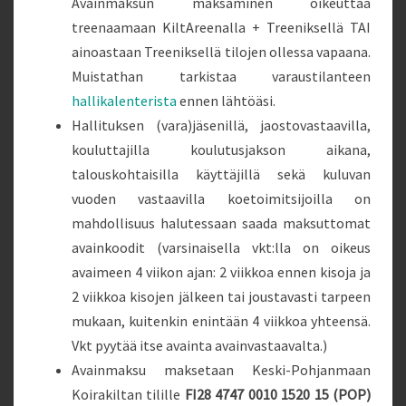
Avainmaksun maksaminen oikeuttaa
treenaamaan KiltAreenalla + Treeniksellä TAI
ainoastaan Treeniksellä tilojen ollessa vapaana.
Muistathan tarkistaa varaustilanteen
hallikalenteri
sta
ennen lähtöäsi.
Hallituksen (vara)jäsenillä, jaostovastaavilla,
kouluttajilla koulutusjakson aikana,
talouskohtaisilla käyttäjillä sekä kuluvan
vuoden vastaavilla koetoimitsijoilla on
mahdollisuus halutessaan saada maksuttomat
avainkoodit (varsinaisella vkt:lla on oikeus
avaimeen 4 viikon ajan: 2 viikkoa ennen kisoja ja
2 viikkoa kisojen jälkeen tai joustavasti tarpeen
mukaan, kuitenkin enintään 4 viikkoa yhteensä.
Vkt pyytää itse avainta avainvastaavalta.)
Avainmaksu maksetaan Keski-Pohjanmaan
Koirakiltan tilille
FI28 4747 0010 1520 15 (POP)