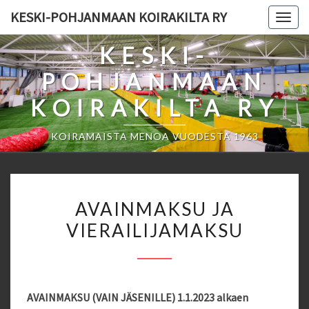
Skip
KESKI-POHJANMAAN KOIRAKILTA RY
Togg
to
navig
content
KESKI-
POHJANMAAN
KOIRAKILTA RY
KOIRAMAISTA MENOA VUODESTA 1963
AVAINMAKSU
AVAINMAKSU JA
JA
VIERAILIJAMAKSU
VIERAILIJAMAKSU
AVAINMAKSU (VAIN JÄSENILLE) 1.1.2023 alkaen