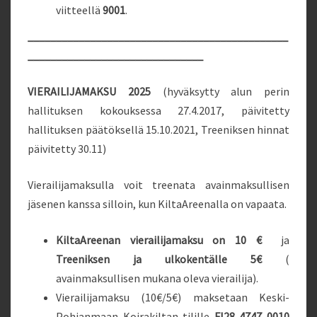
viitteellä
9001
.
______________________________________________
_______________________________
VIERAILIJAMAKSU 2025
(hyväksytty alun perin
hallituksen kokouksessa 27.4.2017, päivitetty
hallituksen päätöksellä 15.10.2021, Treeniksen hinnat
päivitetty 30.11)
Vierailijamaksulla voit treenata avainmaksullisen
jäsenen kanssa silloin, kun KiltaAreenalla on vapaata.
KiltaAreenan vierailijamaksu on 10 €
ja
Treeniksen ja ulkokentälle 5€
(
avainmaksullisen mukana oleva vierailija).
Vierailijamaksu (10€/5€) maksetaan Keski-
Pohjanmaan Koirakiltan tilille
FI28 4747 0010