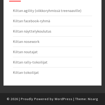
Kiltan agility (viikkoryhmissä treenaaville)
Kiltan facebook-ryhmä
Kiltan näyttelykoulutus
Kiltan nosework
Kiltan noutajat
Kiltan rally-tokoilijat
Kiltan tokoilijat
© 2026
|
Proudly Powered by
WordPress
|
Theme:
Nisarg