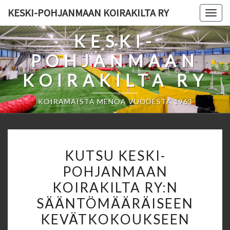
Skip
KESKI-POHJANMAAN KOIRAKILTA RY
Togg
to
navig
content
KESKI-
POHJANMAAN
KOIRAKILTA RY
KOIRAMAISTA MENOA VUODESTA 1963
KUTSU
KUTSU KESKI-
KESKI-
POHJANMAAN
POHJANMAAN
KOIRAKILTA RY:N
KOIRAKILTA
RY:N
SÄÄNTÖMÄÄRÄISEEN
SÄÄNTÖMÄÄRÄISEEN
KEVÄTKOKOUKSEEN
KEVÄTKOKOUKSEEN