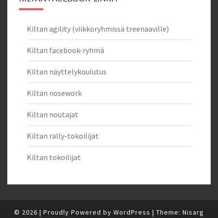
Kiltan agility (viikkoryhmissä treenaaville)
Kiltan facebook-ryhmä
Kiltan näyttelykoulutus
Kiltan nosework
Kiltan noutajat
Kiltan rally-tokoilijat
Kiltan tokoilijat
© 2026
|
Proudly Powered by
WordPress
|
Theme:
Nisarg