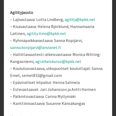
Agilityjaosto
– Lajivastaava: Lotta Lindberg,
agility@kpkk.net
– Kisavastaava: Helena Björklund, Hannamaaria
Laitinen,
agility.ilmo@kpkk.net
– Ryhmäpaikkavastaava: Sanna Kopijärvi,
sanna.korpijarvi@anvianet.fi
– Hallittavuustesti-alkeisvastaava: Monica Witting-
Kangasniemi,
agi.alkeiskurssi@kpkk.net
– Koulutusvastaava, ulkopuoliset kouluttajat: Sanna
Emet, semet832@gmail.com
– Epäviralliset kilpailut: Henna Salmela
– Estevastaavat: Jari Johansson ja Antti Harinen
– Palkintovastaava: Carina Myllymäki
– Kanttiinivastaava: Susanne Känsäkangas