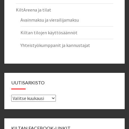
KiltAreena ja tilat
Avainmaksu ja vierailijamaksu
Kiltan tilojen käyttösäännöt
Yhteistyökumppanit ja kannustajat
UUTISARKISTO
Uutisarkisto
KILTAN FACEBOOK-LINKIT