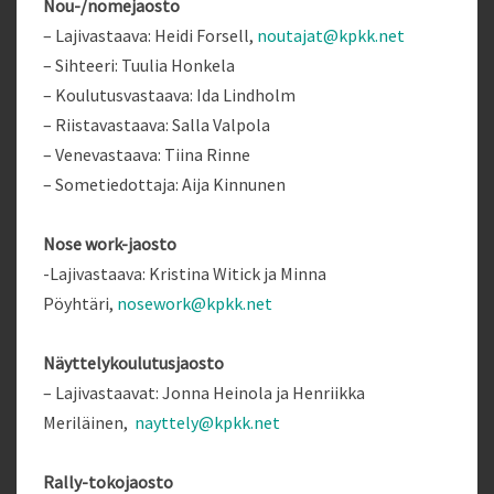
Nou-/nomejaosto
– Lajivastaava: Heidi Forsell,
noutajat@kpkk.net
– Sihteeri: Tuulia Honkela
– Koulutusvastaava: Ida Lindholm
– Riistavastaava: Salla Valpola
– Venevastaava: Tiina Rinne
– Sometiedottaja: Aija Kinnunen
Nose work-jaosto
-Lajivastaava: Kristina Witick ja Minna
Pöyhtäri,
nosework@kpkk.net
Näyttelykoulutusjaosto
– Lajivastaavat: Jonna Heinola ja Henriikka
Meriläinen,
nayttely@kpkk.net
Rally-tokojaosto