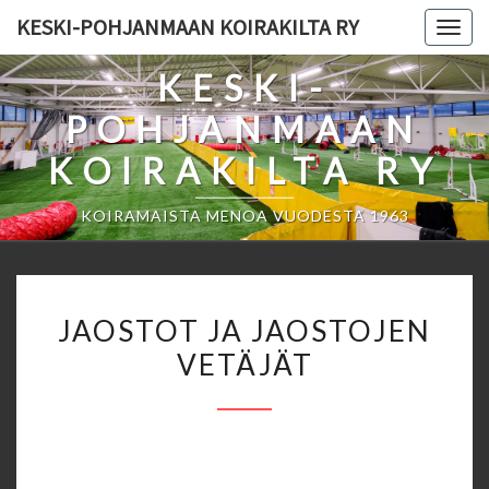
Skip
KESKI-POHJANMAAN KOIRAKILTA RY
Togg
to
navig
content
KESKI-
POHJANMAAN
KOIRAKILTA RY
KOIRAMAISTA MENOA VUODESTA 1963
JAOSTOT
JAOSTOT JA JAOSTOJEN
JA
VETÄJÄT
JAOSTOJEN
VETÄJÄT