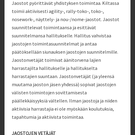
Jaostot pyörittävät yhdistyksen toimintaa. Kiltassa
toimii aktiivisesti agility-, rally-toko-, toko-,
nosework-, näyttely- ja nou-/nome-jaostot. Jaostot
suunnittelevat toimintaansa ja esittävät
suunnitelmansa hallitukselle. Hallitus vahvistaa
jaostojen toimintasuunnitelmat ja antaa
päätöksellään siunauksen jaostojen suunnitelmille.
Jaostonvetäjät toimivat äänitorvena lajien
harrastajilta hallitukselle ja hallitukselta
harrastajien suuntaan. Jaostonvetäjät (ja yleensä
muutama jaoston jäsen yhdessä) sopivat jaostojen
välisten toimintojen sovittamisesta
päällekkäisyyksiä vältellen. Ilman jaostoja ja niiden
aktiivisia harrastajia ei ole myöskään koulutuksia,
tapahtumia ja aktiivista toimintaa.
JAOSTOJEN VETÄJÄT