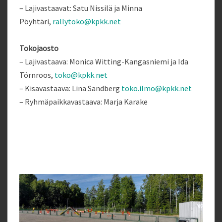
– Lajivastaavat: Satu Nissilä ja Minna
Pöyhtäri,
rallytoko@kpkk.net
Tokojaosto
– Lajivastaava: Monica Witting-Kangasniemi ja Ida
Törnroos,
toko@kpkk.net
– Kisavastaava: Lina Sandberg
toko.ilmo@kpkk.net
– Ryhmäpaikkavastaava: Marja Karake