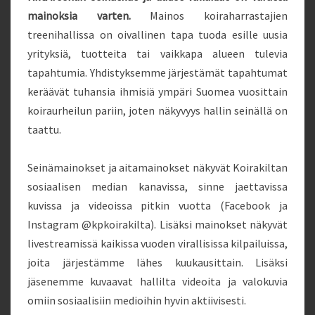
mainoksia varten.
Mainos koiraharrastajien
treenihallissa on oivallinen tapa tuoda esille uusia
yrityksiä, tuotteita tai vaikkapa alueen tulevia
tapahtumia. Yhdistyksemme järjestämät tapahtumat
keräävät tuhansia ihmisiä ympäri Suomea vuosittain
koiraurheilun pariin, joten näkyvyys hallin seinällä on
taattu.
Seinämainokset ja aitamainokset näkyvät Koirakiltan
sosiaalisen median kanavissa, sinne jaettavissa
kuvissa ja videoissa pitkin vuotta (Facebook ja
Instagram @kpkoirakilta). Lisäksi mainokset näkyvät
livestreamissä kaikissa vuoden virallisissa kilpailuissa,
joita järjestämme lähes kuukausittain. Lisäksi
jäsenemme kuvaavat hallilta videoita ja valokuvia
omiin sosiaalisiin medioihin hyvin aktiivisesti.