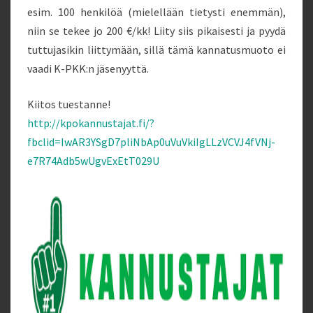
esim. 100 henkilöä (mielellään tietysti enemmän),
niin se tekee jo 200 €/kk! Liity siis pikaisesti ja pyydä
tuttujasikin liittymään, sillä tämä kannatusmuoto ei
vaadi K-PKK:n jäsenyyttä.
Kiitos tuestanne!
http://kpokannustajat.fi/?
fbclid=IwAR3YSgD7pliNbAp0uVuVkiIgLLzVCVJ4fVNj-
e7R74Adb5wUgvExEtT029U