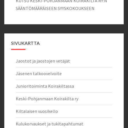
KUTSU KESKI-POHJANMAAN KOIRAKILTA RY:N
SÄÄNTÖMÄÄRÄISEEN SYYSKOKOUKSEEN
SIVUKARTTA
Jaostot ja jaostojen vetäjät
Jäsenen talkoovelvoite
Junioritoiminta Koirakiltassa
Keski-Pohjanmaan Koirakilta ry
Kiltalaisen vuosikello
Kulukorvaukset ja tukitapahtumat