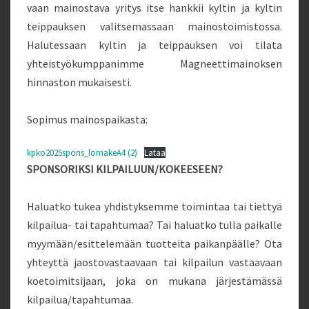
vaan mainostava yritys itse hankkii kyltin ja kyltin
teippauksen valitsemassaan mainostoimistossa.
Halutessaan kyltin ja teippauksen voi tilata
yhteistyökumppanimme Magneettimainoksen
hinnaston mukaisesti.
Sopimus mainospaikasta:
kpko2025spons_lomakeA4 (2)
Lataa
SPONSORIKSI KILPAILUUN/KOKEESEEN?
Haluatko tukea yhdistyksemme toimintaa tai tiettyä
kilpailua- tai tapahtumaa? Tai haluatko tulla paikalle
myymään/esittelemään tuotteita paikanpäälle? Ota
yhteyttä jaostovastaavaan tai kilpailun vastaavaan
koetoimitsijaan, joka on mukana järjestämässä
kilpailua/tapahtumaa.