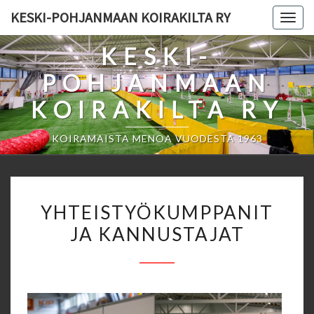
Skip
KESKI-POHJANMAAN KOIRAKILTA RY
Togg
to
navig
content
KESKI-
POHJANMAAN
KOIRAKILTA RY
KOIRAMAISTA MENOA VUODESTA 1963
YHTEISTYÖKUMPPANIT
YHTEISTYÖKUMPPANIT
JA
JA KANNUSTAJAT
KANNUSTAJAT