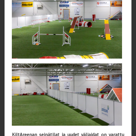
KiltAreenan seinätilat ja uudet väliaidat on varattu