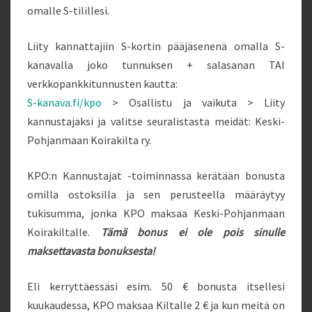
omalle S-tilillesi.
Liity kannattajiin S-kortin pääjäsenenä omalla S-
kanavalla joko tunnuksen + salasanan TAI
verkkopankkitunnusten kautta:
S-kanava.fi/kpo
> Osallistu ja vaikuta > Liity
kannustajaksi ja valitse seuralistasta meidät: Keski-
Pohjanmaan Koirakilta ry.
KPO:n Kannustajat -toiminnassa kerätään bonusta
omilla ostoksilla ja sen perusteella määräytyy
tukisumma, jonka KPO maksaa Keski-Pohjanmaan
Koirakiltalle.
Tämä bonus ei ole pois sinulle
maksettavasta bonuksesta!
Eli kerryttäessäsi esim. 50 € bonusta itsellesi
kuukaudessa, KPO maksaa Kiltalle 2 € ja kun meitä on