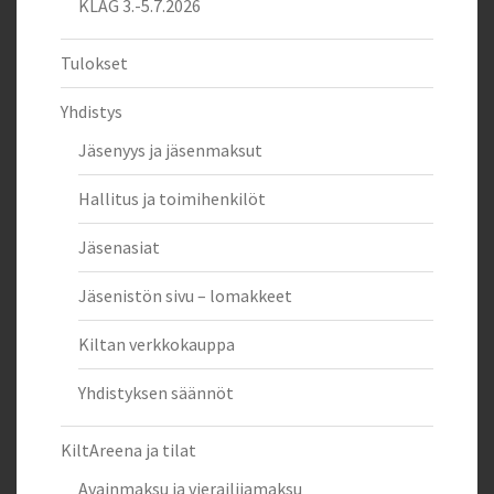
KLAG 3.-5.7.2026
Tulokset
Yhdistys
Jäsenyys ja jäsenmaksut
Hallitus ja toimihenkilöt
Jäsenasiat
Jäsenistön sivu – lomakkeet
Kiltan verkkokauppa
Yhdistyksen säännöt
KiltAreena ja tilat
Avainmaksu ja vierailijamaksu