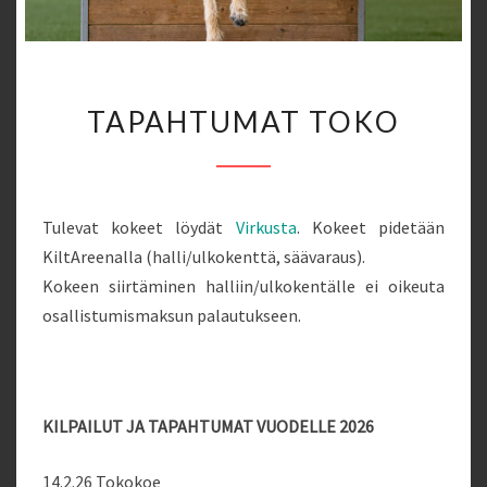
TAPAHTUMAT
TAPAHTUMAT TOKO
TOKO
Tulevat kokeet löydät
Virkusta
. Kokeet pidetään
KiltAreenalla (halli/ulkokenttä, säävaraus).
Kokeen siirtäminen halliin/ulkokentälle ei oikeuta
osallistumismaksun palautukseen.
KILPAILUT JA TAPAHTUMAT VUODELLE 2026
14.2.26 Tokokoe