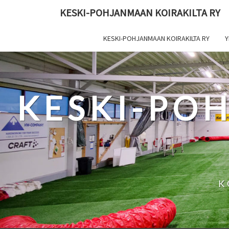
Skip
KESKI-POHJANMAAN KOIRAKILTA RY
to
content
KESKI-POHJANMAAN KOIRAKILTA RY
Y
KESKI-PO
K