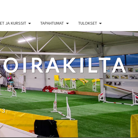
T JA KURSSIT
TAPAHTUMAT
TULOKSET
OIRAKILTA
63