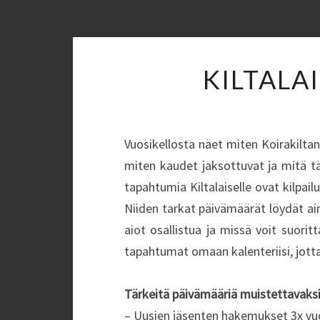
KILTALA
Vuosikellosta näet miten Koirakilta
miten kaudet jaksottuvat ja mitä tär
tapahtumia Kiltalaiselle ovat kilpail
Niiden tarkat päivämäärät löydät aina
aiot osallistua ja missä voit suorit
tapahtumat omaan kalenteriisi, jotta 
Tärkeitä päivämääriä muistettavaks
– Uusien jäsenten hakemukset 3x v