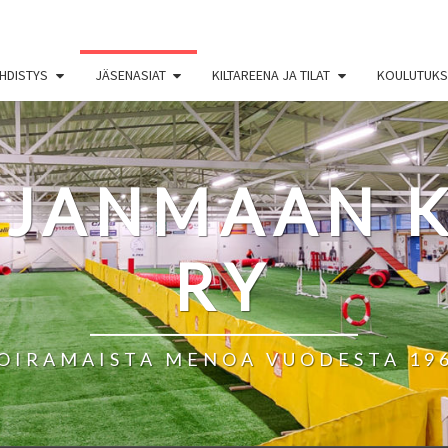
HDISTYS
JÄSENASIAT
KILTAREENA JA TILAT
KOULUTUKSE
HJANMAAN K
RY
OIRAMAISTA MENOA VUODESTA 19