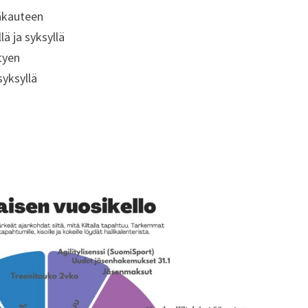
säkauteen
ä ja syksyllä
tyen
syksyllä