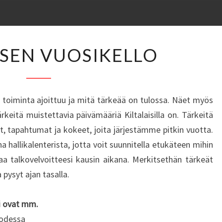
KILTALAISEN
ISEN VUOSIKELLO
VUOSIKELLO
n toiminta ajoittuu ja mitä tärkeää on tulossa. Näet myös
keitä muistettavia päivämääriä Kiltalaisilla on. Tärkeitä
ut, tapahtumat ja kokeet, joita järjestämme pitkin vuotta.
 hallikalenterista, jotta voit suunnitella etukäteen mihin
taa talkovelvoitteesi kausin aikana. Merkitsethän tärkeät
pysyt ajan tasalla.
i ovat mm.
uodessa