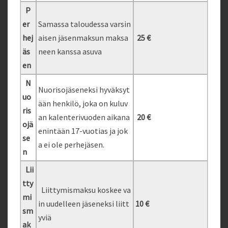
P
er
Samassa taloudessa varsin
hej
aisen jäsenmaksun maksa
25 €
äs
neen kanssa asuva
en
N
Nuorisojäseneksi hyväksyt
uo
ään henkilö, joka on kuluv
ris
an kalenterivuoden aikana
20 €
ojä
enintään 17-vuotias ja jok
se
a ei ole perhejäsen.
n
Lii
tty
Liittymismaksu koskee va
mi
in uudelleen jäseneksi liitt
10 €
sm
yviä
ak