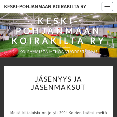
Skip
KESKI-POHJANMAAN KOIRAKILTA RY
Togg
to
navig
content
KESKI-
POHJANMAAN
KOIRAKILTA RY
KOIRAMAISTA MENOA VUODESTA 1963
JÄSENYYS
JÄSENYYS JA
JA
JÄSENMAKSUT
JÄSENMAKSUT
Meitä kiltalaisia on jo yli 300! Koirien lisäksi meitä