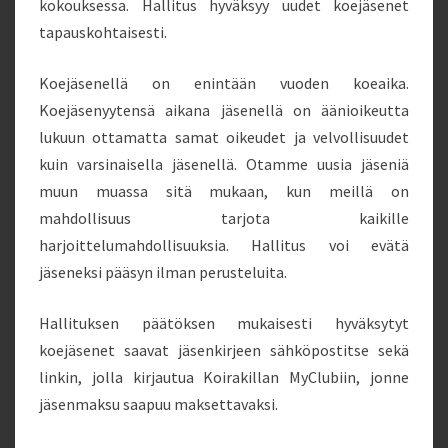
kokouksessa. Hallitus hyväksyy uudet koejäsenet
tapauskohtaisesti.
Koejäsenellä on enintään vuoden koeaika.
Koejäsenyytensä aikana jäsenellä on äänioikeutta
lukuun ottamatta samat oikeudet ja velvollisuudet
kuin varsinaisella jäsenellä. Otamme uusia jäseniä
muun muassa sitä mukaan, kun meillä on
mahdollisuus tarjota kaikille
harjoittelumahdollisuuksia. Hallitus voi evätä
jäseneksi pääsyn ilman perusteluita.
Hallituksen päätöksen mukaisesti hyväksytyt
koejäsenet saavat jäsenkirjeen sähköpostitse sekä
linkin, jolla kirjautua Koirakillan MyClubiin, jonne
jäsenmaksu saapuu maksettavaksi.