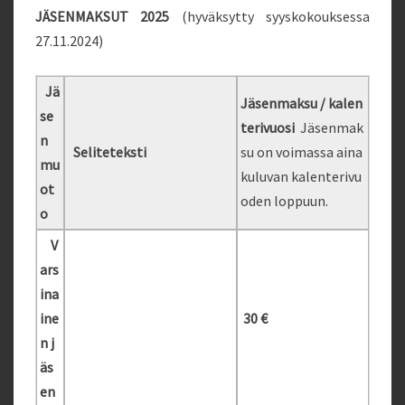
JÄSENMAKSUT 2025
(
hyväksytty syyskokouksessa
27.11.2024
)
Jä
Jäsenmaksu / kalen
se
terivuosi
Jäsenmak
n
Seliteteksti
su on voimassa aina
mu
kuluvan kalenterivu
ot
oden loppuun.
o
V
ars
ina
ine
30 €
n j
äs
en