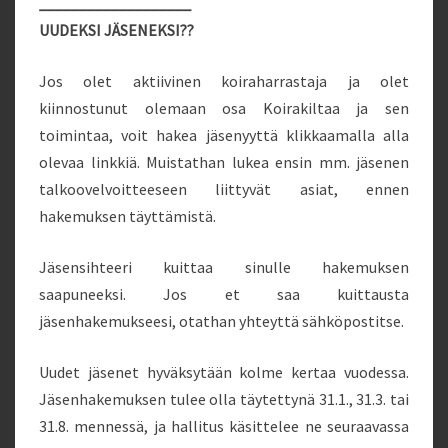
___________________
UUDEKSI J
ÄSENEKSI?
?
Jos olet aktiivinen koiraharrastaja ja olet
kiinnostunut olemaan osa Koirakiltaa ja sen
toimintaa, voit hakea jäsenyyttä klikkaamalla alla
olevaa linkkiä. Muistathan lukea ensin mm. jäsenen
talkoovelvoitteeseen liittyvät asiat, ennen
hakemuksen täyttämistä.
Jäsensihteeri kuittaa sinulle hakemuksen
saapuneeksi. Jos et saa kuittausta
jäsenhakemukseesi, otathan yhteyttä sähköpostitse.
Uudet jäsenet hyväksytään kolme kertaa vuodessa.
Jäsenhakemuksen tulee olla täytettynä 31.1., 31.3. tai
31.8. mennessä, ja hallitus käsittelee ne seuraavassa