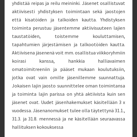
yhdistää reipas ja reilu meininki. Jäsenet osallistuvat
aktiivisesti yhdistyksen toimintaan sekä jaostojen
että kisatöiden ja talkoiden kautta. Yhdistyksen
toiminta perustuu jäsentemme aktiivisuuteen lajien
taustatöiden, toistemme kouluttamisen,
tapahtumien järjestämisen ja talkootöiden kautta.
Aktiivisena jäsenenä voit mm. osallistua viikkoryhmiin
koirasi kanssa, hankkia halliavaimen
omatoimitreeniin ja pääset mukaan koulutuksiin,
jotka ovat vain omille jäsenillemme suunnattuja.
Jokaisen lajin jaosto suunnittelee oman toimintansa
ja toiminta lajin parissa on yhtä aktiivista kuin sen
jäsenet ovat. Uudet jäsenhakemukset käsitellään 3 x
vuodessa. J
äsenanomukset tulee olla täytettynä 31.1.,
31.3. ja 31.8. mennessä ja ne käsitellään seuraavassa
hallituksen kokouksessa