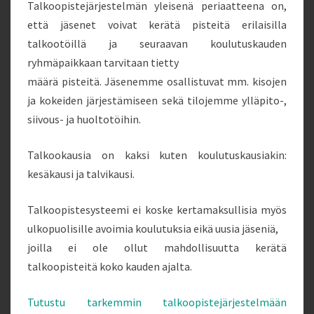
Talkoopistejärjestelmän yleisenä periaatteena on,
että jäsenet voivat kerätä pisteitä erilaisilla
talkootöillä ja seuraavan koulutuskauden
ryhmäpaikkaan tarvitaan tietty
määrä pisteitä. Jäsenemme osallistuvat mm. kisojen
ja kokeiden järjestämiseen sekä tilojemme ylläpito-,
siivous- ja huoltotöihin.
Talkookausia on kaksi kuten koulutuskausiakin:
kesäkausi ja talvikausi.
Talkoopistesysteemi ei koske kertamaksullisia myös
ulkopuolisille avoimia koulutuksia eikä uusia jäseniä,
joilla ei ole ollut mahdollisuutta kerätä
talkoopisteitä koko kauden ajalta.
Tutustu tarkemmin talkoopistejärjestelmään