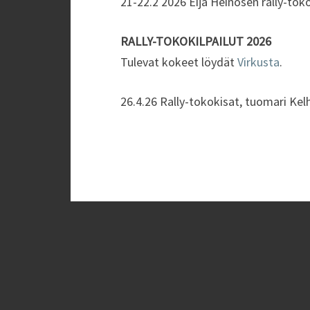
21-22.2 2026 Eija Heinosen rally-tok
RALLY-TOKOKILPAILUT 2026
Tulevat kokeet löydät
Virkusta
.
26.4.26 Rally-tokokisat, tuomari Kel