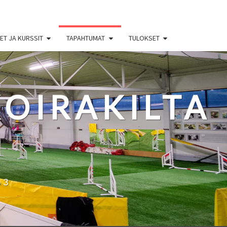
T JA KURSSIT
TAPAHTUMAT
TULOKSET
OIRAKILTA
63