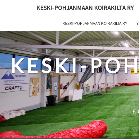
Skip
KESKI-POHJANMAAN KOIRAKILTA RY
to
content
KESKI-POHJANMAAN KOIRAKILTA RY
Y
KESKI-PO
K