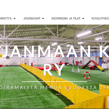
HDISTYS
JÄSENASIAT
KILTAREENA JA TILAT
KOULUTUKSE
HJANMAAN K
RY
OIRAMAISTA MENOA VUODESTA 19