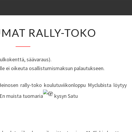
TAPAHTUMAT
MAT RALLY-TOKO
RALLY-
TOKO
(ulkokenttä, säävaraus).
lle ei oikeuta osallistumismaksun palautukseen.
einosen rally-toko koulutuviikonloppu Myclubista löytyy
a En muista tuomaria
kysyn Satu