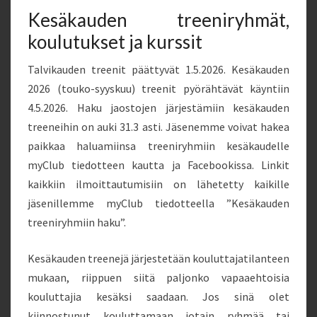
Kesäkauden treeniryhmät,
koulutukset ja kurssit
Talvikauden treenit päättyvät 1.5.2026. Kesäkauden
2026 (touko-syyskuu) treenit pyörähtävät käyntiin
4.5.2026. Haku jaostojen järjestämiin kesäkauden
treeneihin on auki 31.3 asti. Jäsenemme voivat hakea
paikkaa haluamiinsa treeniryhmiin kesäkaudelle
myClub tiedotteen kautta ja Facebookissa. Linkit
kaikkiin ilmoittautumisiin on lähetetty kaikille
jäsenillemme myClub tiedotteella ”Kesäkauden
treeniryhmiin haku”.
Kesäkauden treenejä järjestetään kouluttajatilanteen
mukaan, riippuen siitä paljonko vapaaehtoisia
kouluttajia kesäksi saadaan. Jos sinä olet
kiinnostunut kouluttamaan jotain ryhmää tai