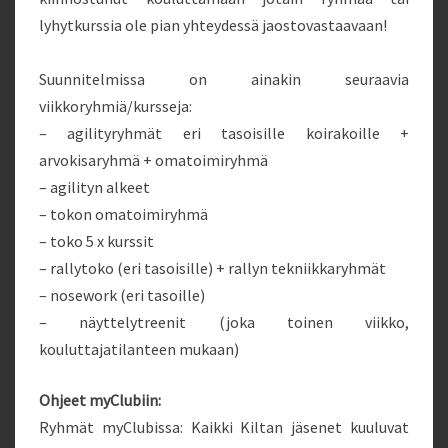
lyhytkurssia ole pian yhteydessä jaostovastaavaan!
Suunnitelmissa on ainakin seuraavia
viikkoryhmiä/kursseja:
– agilityryhmät eri tasoisille koirakoille +
arvokisaryhmä + omatoimiryhmä
– agilityn alkeet
– tokon omatoimiryhmä
– toko 5 x kurssit
– rallytoko (eri tasoisille) + rallyn tekniikkaryhmät
– nosework (eri tasoille)
– näyttelytreenit (joka toinen viikko,
kouluttajatilanteen mukaan)
Ohjeet myClubiin:
Ryhmät myClubissa:
Kaikki Kiltan jäsenet kuuluvat