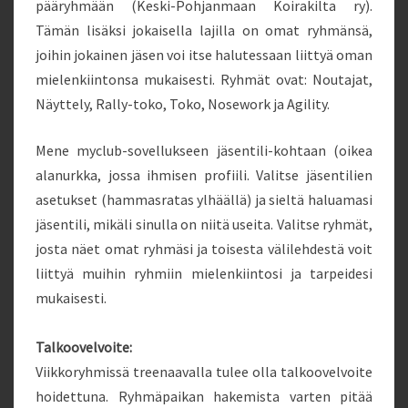
pääryhmään (Keski-Pohjanmaan Koirakilta ry).
Tämän lisäksi jokaisella lajilla on omat ryhmänsä,
joihin jokainen jäsen voi itse halutessaan liittyä oman
mielenkiintonsa mukaisesti. Ryhmät ovat: Noutajat,
Näyttely, Rally-toko, Toko, Nosework ja Agility.
Mene myclub-sovellukseen jäsentili-kohtaan (oikea
alanurkka, jossa ihmisen profiili. Valitse jäsentilien
asetukset (hammasratas ylhäällä) ja sieltä haluamasi
jäsentili, mikäli sinulla on niitä useita. Valitse ryhmät,
josta näet omat ryhmäsi ja toisesta välilehdestä voit
liittyä muihin ryhmiin mielenkiintosi ja tarpeidesi
mukaisesti.
Talkoovelvoite:
Viikkoryhmissä treenaavalla tulee olla talkoovelvoite
hoidettuna. Ryhmäpaikan hakemista varten pitää