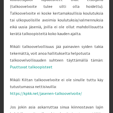
(talkoovelvoite tulee silti olla hoidettu).
Talkoovelvoite ei koske kertamaksullisia koulutuksia
tai ulkopuolisille avoimia koulutuksia/valmennuksia
eikä uusia jäseniä, joilla ei ole ollut mahdollisuutta
kerätä talkoopisteitä koko kauden ajalta.
Mikäli talkoovelvollisuus jää painavien syiden takia
tekemättä, voit anoa hallitukselta helpotusta
talkoovelvollisuuden suhteen täyttämällä tämän:
Puuttuvat talkoopisteet
Mikäli Kiltan talkoovelvoite ei ole sinulle tuttu käy
tutustumassa nettisivuilla:
https://kpkk.net/jasenen-talkoovelvoite/
Jos jokin asia askarruttaa sinua kiinnostavan lajin