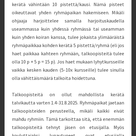
kerätä vähintään 10 pistettä/kausi. Nämä pisteet
oikeuttavat yhden ryhmäpaikan hakemiseen. Mikäli
ohjaaja harjoittelee samalla harjoituskaudella
useammassa kuin yhdessä ryhmässä tai useamman
kuin yhden koiran kanssa, tulee jokaista ylimääräistä
ryhmäpaikkaa kohden kerätä 5 pistettä/ryhmä (eli jos
haet paikkaa kahteen ryhmään, talkoopisteitä tulee
olla 10 p + 5 p = 15 p). Jos haet mukaan lyhytkursseille
vaikka kesken kauden (5-10x kursseille) tulee sinulla
olla vähittäismäärä talkoita hoidettuna.
Talkoopisteitä on ollut mahdollista kerätä
talvikautta varten 1.4-31.8.2025. Ryhmäpaikat jaetaan
talkoopisteiden perusteella, mikäli kaikki eivät
mahdu ryhmiin. Tämä tarkoittaa sitä, että enemmän
talkoopisteitä tehnyt jäsen on etusijalla. Myös
kouluttajaksi lupautuneet ovat etusijalla