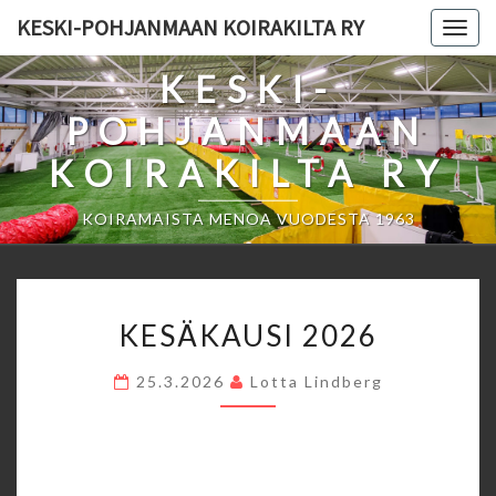
Skip
KESKI-POHJANMAAN KOIRAKILTA RY
Togg
to
navig
content
KESKI-
POHJANMAAN
KOIRAKILTA RY
KOIRAMAISTA MENOA VUODESTA 1963
KESÄKAUSI
KESÄKAUSI 2026
2026
25.3.2026
Lotta Lindberg