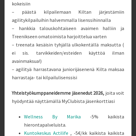
kokeisiin
– päästä kilpailemaan Kiltan järjestämiin
agilitykilpailuihin halvemmalla lisenssihinnalla
– hankkia talouskohtaiseen avaimen halliin ja
Treenikseen omatoimista harjoittelua varten
– treenata kesäisin tyhjällä ulkokentällä maksutta (
ei sis. tarvikkeiden/esteiden käyttöä ilman
avainmaksua!)
– agilityä harrastavana juniorijäsenenä Kilta maksaa
harrastaja- tai kilpailulisenssisi
Yhteistyökumppaneidemme jäsenedut 2026,
joita voit
hyödyntää näyttämällä MyClubista jäsenkorttiasi
Wellness By Marika
-5% kaikista
hierontapalveluista.
Kuntokeskus Actilife
, -5€/kk kaikista kaikista