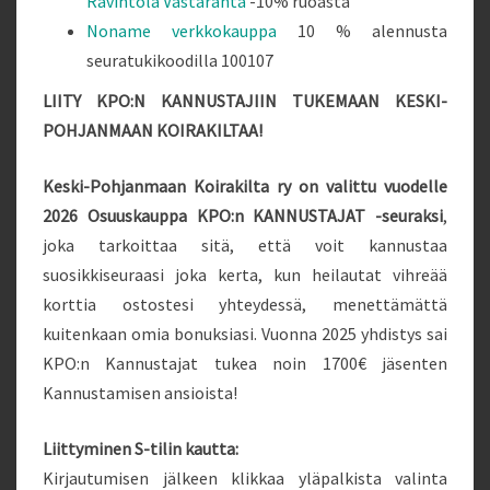
Ravintola Vastaranta
-10% ruoasta
Noname verkkokauppa
10 % alennusta
seuratukikoodilla 100107
LIITY KPO:N KANNUSTAJIIN TUKEMAAN KESKI-
POHJANMAAN KOIRAKILTAA!
Keski-Pohjanmaan Koirakilta ry on valittu vuodelle
2026 Osuuskauppa KPO:n KANNUSTAJAT -seuraksi
,
joka tarkoittaa sitä, että voit kannustaa
suosikkiseuraasi joka kerta, kun heilautat vihreää
korttia ostostesi yhteydessä, menettämättä
kuitenkaan omia bonuksiasi. Vuonna 2025 yhdistys sai
KPO:n Kannustajat tukea noin 1700€ jäsenten
Kannustamisen ansioista!
Liittyminen S-tilin kautta:
Kirjautumisen jälkeen klikkaa yläpalkista valinta