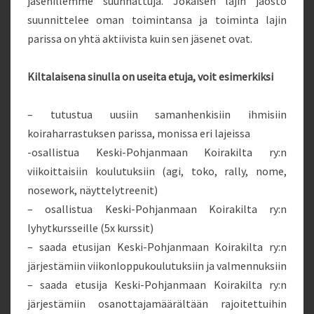
jäsenillemme suunnattuja. Jokaisen lajin jaosto
suunnittelee oman toimintansa ja toiminta lajin
parissa on yhtä aktiivista kuin sen jäsenet ovat.
Kiltalaisena sinulla on useita etuja, voit esimerkiksi
– tutustua uusiin samanhenkisiin ihmisiin
koiraharrastuksen parissa, monissa eri lajeissa
-osallistua Keski-Pohjanmaan Koirakilta ry:n
viikoittaisiin koulutuksiin (agi, toko, rally, nome,
nosework, näyttelytreenit)
– osallistua Keski-Pohjanmaan Koirakilta ry:n
lyhytkursseille (5x kurssit)
– saada etusijan Keski-Pohjanmaan Koirakilta ry:n
järjestämiin viikonloppukoulutuksiin ja valmennuksiin
– saada etusija Keski-Pohjanmaan Koirakilta ry:n
järjestämiin osanottajamäärältään rajoitettuihin