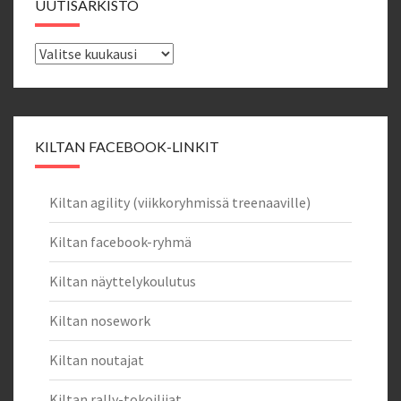
UUTISARKISTO
Uutisarkisto
KILTAN FACEBOOK-LINKIT
Kiltan agility (viikkoryhmissä treenaaville)
Kiltan facebook-ryhmä
Kiltan näyttelykoulutus
Kiltan nosework
Kiltan noutajat
Kiltan rally-tokoilijat