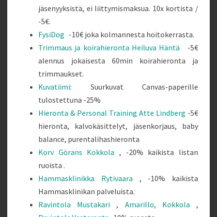
jäsenyyksistä, ei liittymismaksua. 10x kortista /
-5€.
FysiDog
-10€ joka kolmannesta hoitokerrasta.
Trimmaus ja koirahieronta Heiluva Häntä
-5€
alennus jokaisesta 60min koirahieronta ja
trimmaukset.
Kuvatiimi
: Suurkuvat Canvas-paperille
tulostettuna -25%
Hieronta & Personal Training Atte Lindberg
-5€
hieronta, kalvokäsittelyt, jäsenkorjaus, baby
balance, purentalihashieronta
Korv Görans Kokkola
, -20% kaikista listan
ruoista .
Hammasklinikka Rytivaara
, -10% kaikista
Hammasklinikan palveluista.
Ravintola Mustakari
,
Amarillo, Kokkola
,