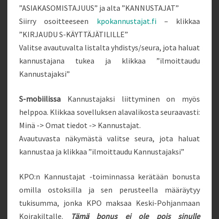
”ASIAKASOMISTAJUUS” ja alta ”KANNUSTAJAT”
Siirry osoitteeseen
kpokannustajat.fi
– klikkaa
”KIRJAUDU S-KÄYTTÄJÄTILILLE”
Valitse avautuvalta listalta yhdistys/seura, jota haluat
kannustajana tukea ja klikkaa ”ilmoittaudu
Kannustajaksi”
S-mobiilissa
Kannustajaksi liittyminen on myös
helppoa. Klikkaa sovelluksen alavalikosta seuraavasti:
Minä -> Omat tiedot -> Kannustajat.
Avautuvasta näkymästä valitse seura, jota haluat
kannustaa ja klikkaa ”ilmoittaudu Kannustajaksi”
KPO:n Kannustajat -toiminnassa kerätään bonusta
omilla ostoksilla ja sen perusteella määräytyy
tukisumma, jonka KPO maksaa Keski-Pohjanmaan
Koirakiltalle.
Tämä bonus ei ole pois sinulle