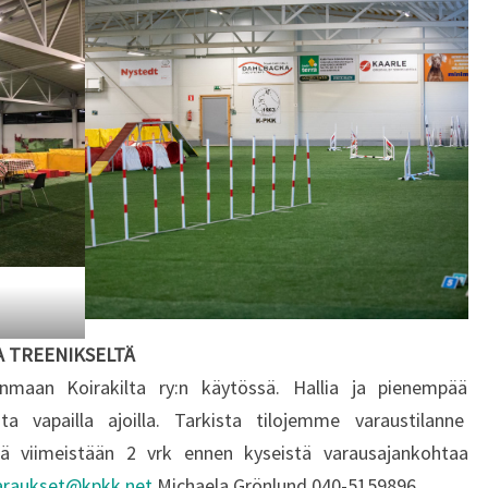
A TREENIKSELTÄ
janmaan Koirakilta ry:n käytössä. Hallia ja pienempää
ta vapailla ajoilla. Tarkista tilojemme varaustilanne
dä viimeistään 2 vrk ennen kyseistä varausajankohtaa
varaukset@kpkk.net
Michaela Grönlund 040-5159896