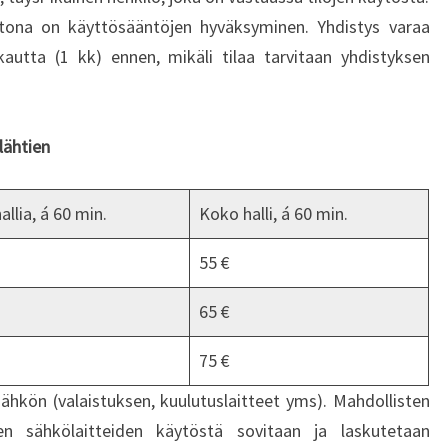
htona on käyttösääntöjen hyväksyminen. Yhdistys varaa
autta (1 kk) ennen, mikäli tilaa tarvitaan yhdistyksen
lähtien
allia, á 60 min.
Koko halli, á 60 min.
55 €
65 €
75 €
sähkön (valaistuksen, kuulutuslaitteet yms). Mahdollisten
ien sähkölaitteiden käytöstä sovitaan ja laskutetaan