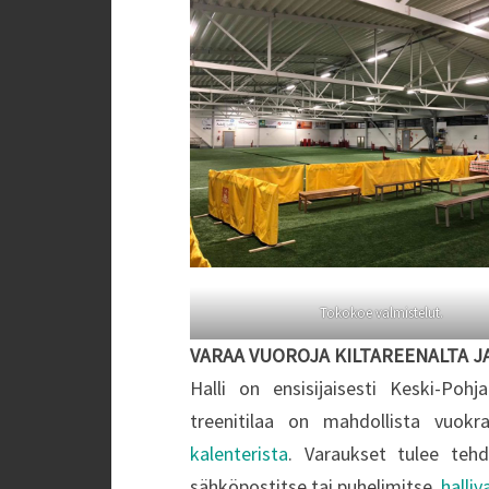
Tokokoe valmistelut.
VARAA VUOROJA KILTAREENALTA J
Halli on ensisijaisesti Keski-Poh
treenitilaa on mahdollista vuokra
kalenterista
. Varaukset tulee teh
sähköpostitse tai puhelimitse.
halli