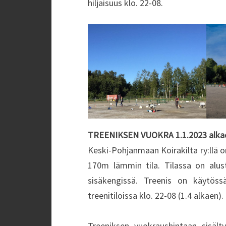
hiljaisuus klo. 22-08.
TREENIKSEN VUOKRA
1.1.2023 alka
Keski-Pohjanmaan Koirakilta ry:llä o
170m lämmin tila. Tilassa on alus
sisäkengissä. Treenis on käytössä
treenitiloissa klo. 22-08 (1.4 alkaen).
Treeniksen vuokraushintaan sisält