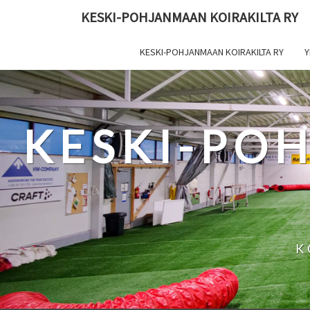
Skip
KESKI-POHJANMAAN KOIRAKILTA RY
to
content
KESKI-POHJANMAAN KOIRAKILTA RY
Y
KESKI-PO
K