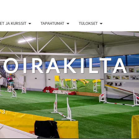
T JA KURSSIT
TAPAHTUMAT
TULOKSET
OIRAKILTA
63