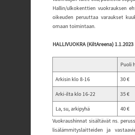
Hallin/ulkokenttien vuokrauksen e
oikeuden peruuttaa varaukset kuuk
omaan toimintaan.
HALLIVUOKRA (KiltAreena) 1.1.2023 
Puoli h
Arkisin klo 8-16
30 €
Arki-ilta klo 16-22
35 €
La, su, arkipyhä
40 €
Vuokraushinnat sisältävät ns. perus
lisälämmityslaitteiden ja vastaav