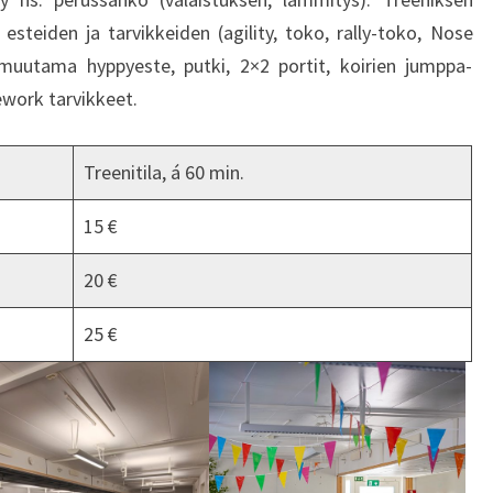
 esteiden ja tarvikkeiden (agility, toko, rally-toko, Nose
 muutama hyppyeste, putki, 2×2 portit, koirien jumppa-
sework tarvikkeet.
Treenitila, á 60 min.
15 €
20 €
25 €