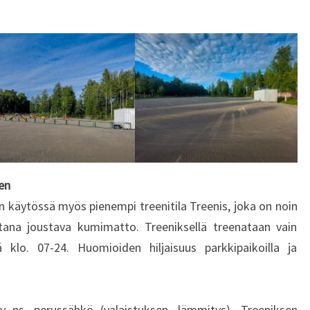
en
n käytössä myös pienempi treenitila Treenis, joka on noin
tana joustava kumimatto. Treeniksellä treenataan vain
 klo. 07-24. Huomioiden hiljaisuus parkkipaikoilla ja
yy ns. perussähkö (valaistuksen, lämmitys). Treeniksen