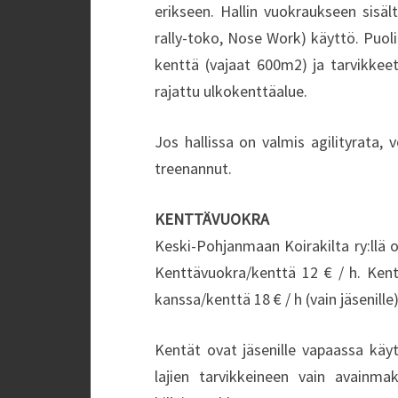
erikseen. Hallin vuokraukseen sisälty
rally-toko, Nose Work) käyttö. Puoli
kenttä (vajaat 600m2) ja tarvikkeet.
rajattu ulkokenttäalue.
Jos hallissa on valmis agilityrata, 
treenannut.
KENTTÄVUOKRA
Keski-Pohjanmaan Koirakilta ry:llä 
Kenttävuokra/kenttä 12 € / h. Kentt
kanssa/kenttä 18 € / h (vain jäsenille)
Kentät ovat jäsenille vapaassa käy
lajien tarvikkeineen vain avainmak