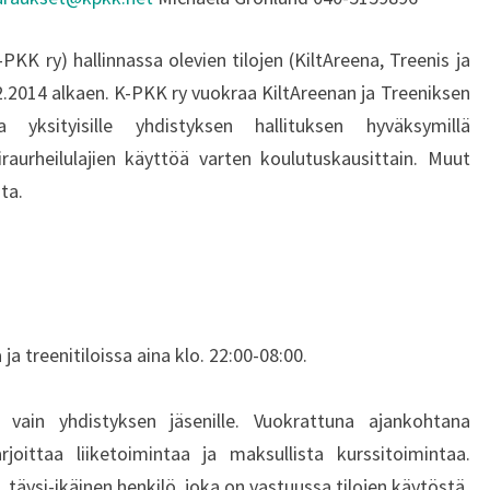
KK ry) hallinnassa olevien tilojen (KiltAreena, Treenis ja
2.2014 alkaen. K-PKK ry vuokraa KiltAreenan ja Treeniksen
 ja yksityisille yhdistyksen hallituksen hyväksymillä
oiraurheilulajien käyttöä varten koulutuskausittain. Muut
ta.
ja treenitiloissa aina klo. 22:00-08:00.
 vain yhdistyksen jäsenille. Vuokrattuna ajankohtana
rjoittaa liiketoimintaa ja maksullista kurssitoimintaa.
, täysi-ikäinen henkilö, joka on vastuussa tilojen käytöstä.