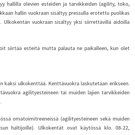
y hallilla olevien esteiden ja tarvikkeiden (agility, toko,
kkaan hallin vuokraan sisältyy pressulla erotettu puolikas
 Ulkokentän vuokraan sisältyy yksi siirrettävillä aidoilla
voit siirtää esteitä mutta palauta ne paikalleen, kun olet
on kaksi ulkokenttää. Kenttävuokra laskutetaan erikseen.
ävuokra agilityesteineen tai muiden lajien tarvikkeiden
.
tössä omatoimitreeneissä (agilityesteineen sekä muiden
sun haltijoille). Ulkokentät ovat käytössä klo. 08-22,