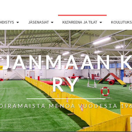
HDISTYS
JÄSENASIAT
KILTAREENA JA TILAT
KOULUTUKSE
HJANMAAN K
RY
OIRAMAISTA MENOA VUODESTA 19