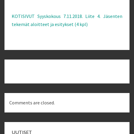
ALOITTEET
JA
KOTISIVUT Syyskokous 7.11.2018. Liite 4. Jäsenten
ESITYKSET
tekemät aloitteet ja esitykset (4 kpl)
(4
KPL)
Post
navigation
Comments are closed.
UUTISET