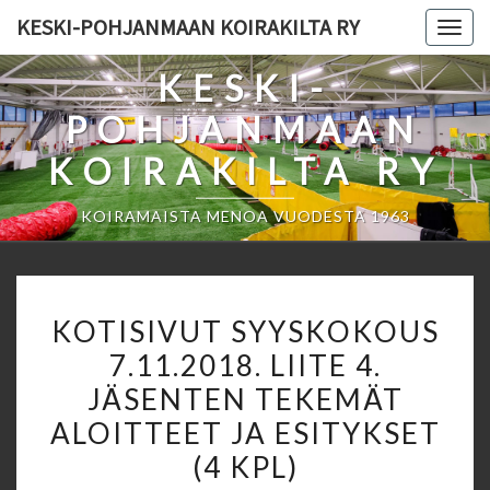
Skip
KESKI-POHJANMAAN KOIRAKILTA RY
Togg
to
navig
content
KESKI-
POHJANMAAN
KOIRAKILTA RY
KOIRAMAISTA MENOA VUODESTA 1963
KOTISIVUT
KOTISIVUT SYYSKOKOUS
SYYSKOKOUS
7.11.2018. LIITE 4.
7.11.2018.
JÄSENTEN TEKEMÄT
LIITE
4.
ALOITTEET JA ESITYKSET
JÄSENTEN
(4 KPL)
TEKEMÄT