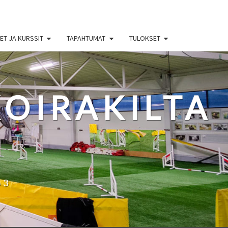
T JA KURSSIT
TAPAHTUMAT
TULOKSET
OIRAKILTA
63