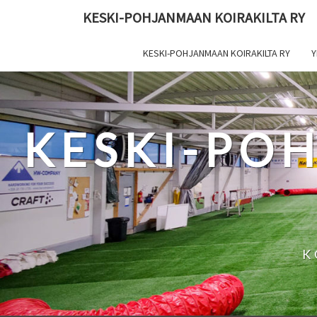
Skip
KESKI-POHJANMAAN KOIRAKILTA RY
to
content
KESKI-POHJANMAAN KOIRAKILTA RY
Y
KESKI-PO
K