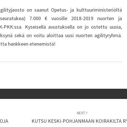
JA
ilityjaosto on saanut Opetus- ja kulttuuriministeriöltä
JUNIOREIDEN
(seuratukea) 7.000 € vuosille 2018-2019 nuorten ja
AGILITYN
K-PKK:ssa. Kyseisellä avustuksella on jo ostettu uusia,
KEHITTÄMISEEN
syksynä sekä on voitu aloittaa uusi nuorten agilityryhmä.
YHDISTYKSESSÄ
autta hankkeen etenemistä!
NEXT
OJA
KUTSU KESKI-POHJANMAAN KOIRAKILTA R