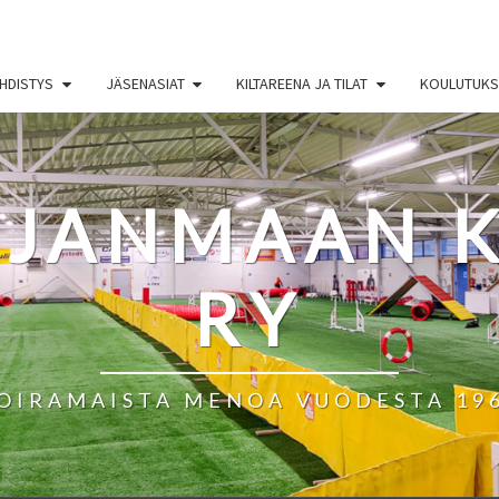
HDISTYS
JÄSENASIAT
KILTAREENA JA TILAT
KOULUTUKSE
HJANMAAN K
RY
OIRAMAISTA MENOA VUODESTA 19