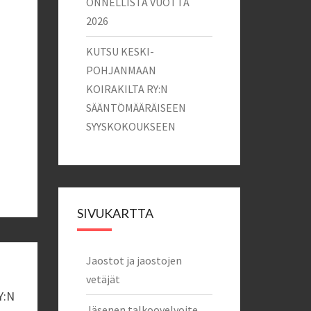
ONNELLISTA VUOTTA
2026
KUTSU KESKI-
POHJANMAAN
KOIRAKILTA RY:N
SÄÄNTÖMÄÄRÄISEEN
SYYSKOKOUKSEEN
SIVUKARTTA
Jaostot ja jaostojen
vetäjät
Y:N
Jäsenen talkoovelvoite