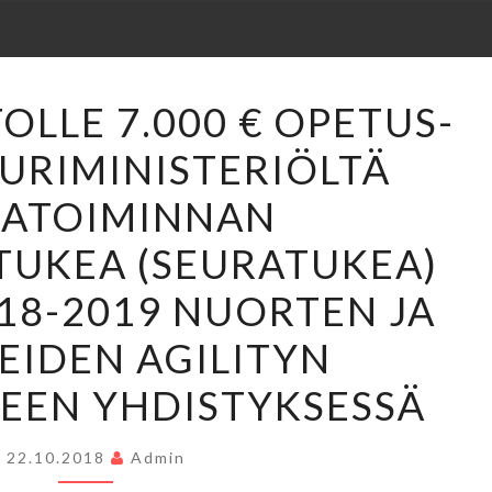
AGILITYJAOSTOLLE
OLLE 7.000 € OPETUS-
7.000
URIMINISTERIÖLTÄ
€
OPETUS-
RATOIMINNAN
JA
TUKEA (SEURATUKEA)
KULTTUURIMINISTERIÖLTÄ
SEURATOIMINNAN
018-2019 NUORTEN JA
KEHITTÄMISTUKEA
EIDEN AGILITYN
(SEURATUKEA)
VUOSILLE
EEN YHDISTYKSESSÄ
2018-
2019
22.10.2018
Admin
NUORTEN