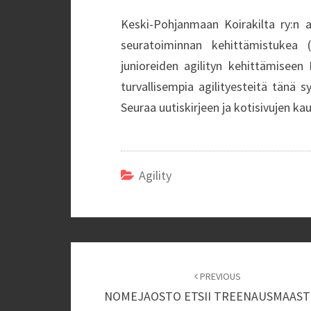
Keski-Pohjanmaan Koirakilta ry:n ag
seuratoiminnan kehittämistukea 
junioreiden agilityn kehittämiseen 
turvallisempia agilityesteitä tänä 
Seuraa uutiskirjeen ja kotisivujen k
Agility
Post
navigation
PREVIOUS
NOMEJAOSTO ETSII TREENAUSMAAST