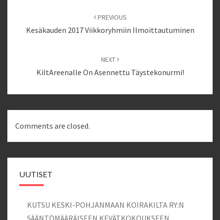
Post
navigation
PREVIOUS
Kesäkauden 2017 Viikkoryhmiin Ilmoittautuminen
NEXT
KiltAreenalle On Asennettu Täystekonurmi!
Comments are closed.
UUTISET
KUTSU KESKI-POHJANMAAN KOIRAKILTA RY:N
SÄÄNTÖMÄÄRÄISEEN KEVÄTKOKOUKSEEN