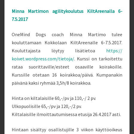
Minna Martimon agilitykoulutus KiltAreenalla 6-
7.5.2017
OneMind Dogs coach Minna Martimo tulee
kouluttamaan Kokkolaan KiltAreenalle 6-7.5.2017.
Kouluttajasta löytyy lisätietoa
https://
koivet.wordpress.com/
tietoja/
. Kurssi on tarkoitettu
rataa suorittaville/esteet osaaville koirakoille.
Kurssille otetaan 16 koirakkoa/päivä. Kumpanakin
päivänä kaksi ryhmää 3,5h/8 koirakkoa.
Hinta on kiltalaisille 60,-/pv ja 110,-/ 2 pv.
Ulkopuolisille 65,-/pv ja 120,-/2 pv.
Kiltalaisille ilmoittautumisessa etusija 26.4.2017 asti.
Hintaan sisältyy osallistujille 3 viikon käyttöoikeus