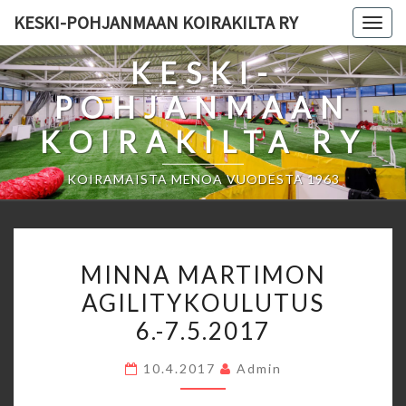
Skip
KESKI-POHJANMAAN KOIRAKILTA RY
Togg
to
navig
content
KESKI-
POHJANMAAN
KOIRAKILTA RY
KOIRAMAISTA MENOA VUODESTA 1963
MINNA
MINNA MARTIMON
MARTIMON
AGILITYKOULUTUS
AGILITYKOULUTUS
6.-7.5.2017
6.-7.5.2017
10.4.2017
Admin