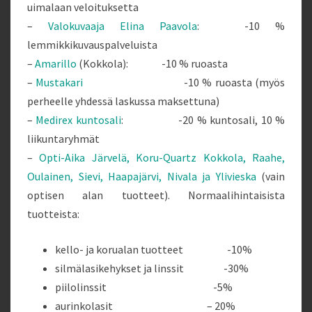
uimalaan veloituksetta
–
Valokuvaaja Elina Paavola
: -10 %
lemmikkikuvauspalveluista
–
Amarillo
(Kokkola): -10 % ruoasta
–
Mustakari
-10 % ruoasta (myös
perheelle yhdessä laskussa maksettuna)
–
Medirex kuntosali
: -20 % kuntosali, 10 %
liikuntaryhmät
–
Opti-Aika Järvelä, Koru-Quartz Kokkola, Raahe,
Oulainen, Sievi, Haapajärvi, Nivala ja Ylivieska
(vain
optisen alan tuotteet). Normaalihintaisista
tuotteista:
kello- ja korualan tuotteet -10%
silmälasikehykset ja linssit -30%
piilolinssit
-5%
aurinkolasit – 20%