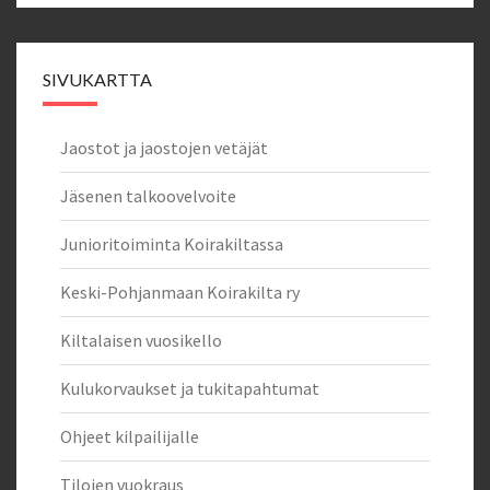
SIVUKARTTA
Jaostot ja jaostojen vetäjät
Jäsenen talkoovelvoite
Junioritoiminta Koirakiltassa
Keski-Pohjanmaan Koirakilta ry
Kiltalaisen vuosikello
Kulukorvaukset ja tukitapahtumat
Ohjeet kilpailijalle
Tilojen vuokraus