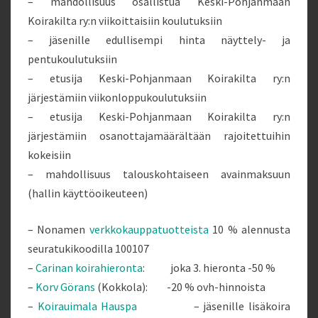
– mahdollisuus osallistua Keski-Pohjanmaan
Koirakilta ry:n viikoittaisiin koulutuksiin
– jäsenille edullisempi hinta näyttely- ja
pentukoulutuksiin
– etusija Keski-Pohjanmaan Koirakilta ry:n
järjestämiin viikonloppukoulutuksiin
– etusija Keski-Pohjanmaan Koirakilta ry:n
järjestämiin osanottajamäärältään rajoitettuihin
kokeisiin
– mahdollisuus talouskohtaiseen avainmaksuun
(hallin käyttöoikeuteen)
– Nonamen
verkkokauppatuotteista
10 % alennusta
seuratukikoodilla 100107
–
Carinan koirahieronta
: joka 3. hieronta -50 %
–
Korv Görans
(Kokkola): -20 % ovh-hinnoista
–
Koirauimala Hauspa
– jäsenille lisäkoira