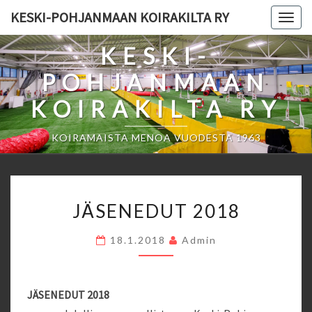
Skip
KESKI-POHJANMAAN KOIRAKILTA RY
Togg
to
navig
content
KESKI-
POHJANMAAN
KOIRAKILTA RY
KOIRAMAISTA MENOA VUODESTA 1963
JÄSENEDUT
JÄSENEDUT 2018
2018
18.1.2018
Admin
JÄSENEDUT 2018