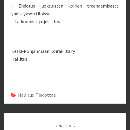
– Ehdotus juoksuisten koirien treenaamisesta
yhdistyksen tiloissa
– Talkoopistejärjestelmä
Keski-Pohjanmaan Koirakilta ry
Hallitus
Hallitus Tiedottaa
Post
navigation
PREVIOUS