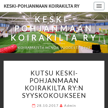
Skip
KESKI-POHJANMAAN KOIRAKILTA RY
Togg
to
navig
content
KESKI-
POHJANMAAN
KOIRAKILTA RY
KOIRAMAISTA MENOA VUODESTA 1963
KUTSU
KUTSU KESKI-
KESKI-
POHJANMAAN
POHJANMAAN
KOIRAKILTA RY:N
KOIRAKILTA
RY:N
SYYSKOKOUKSEEN
SYYSKOKOUKSEEN
28.10.2017
Admin