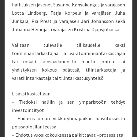
hallituksen jäsenet Susanne Känsäkangas ja varajäsen
Lotta Lindberg, Tarja Korpela ja varajäsen Juha
Junkala, Pia Prest ja varajäsen Jari Johansson sekä
Johanna Heinoja ja varajäsen Kristina Djupsjöbacka.
Valitaan tulevalle tilikaudelle kaksi
toiminnantarkastajaa ja varatoiminnantarkastajaa
tai mikäli lainsäädännöstä muuta johtuu tai
yhdistyksen kokous päättää, tilintarkastaja ja
varatilintarkastaja tai tilintarkastusyhteisö.
Lisäksi käsitellään
– Tiedoksi halliin ja sen ympäristöön tehdyt
investointityöt
– Ehdotus oman viikkoryhmäpaikan luovutuksesta
poissaolotilanteessa
– Ehdotus vuosikokouksessa palkittavat –prosessista