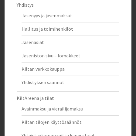
Yhdistys
Jäsenyys ja jäsenmaksut
Hallitus ja toimihenkilöt
Jäsenasiat
Jäsenistön sivu – lomakkeet
Kiltan verkkokauppa
Yhdistyksen säännöt
KiltAreena ja tilat
Avainmaksu ja vierailijamaksu
Kiltan tilojen käyttösäännöt
Yhteistyökumppanit ja kannustajat