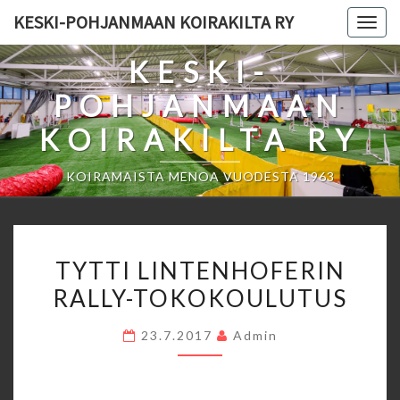
Skip
KESKI-POHJANMAAN KOIRAKILTA RY
Togg
to
navig
content
KESKI-
POHJANMAAN
KOIRAKILTA RY
KOIRAMAISTA MENOA VUODESTA 1963
TYTTI
TYTTI LINTENHOFERIN
LINTENHOFERIN
RALLY-TOKOKOULUTUS
RALLY-
TOKOKOULUTUS
23.7.2017
Admin