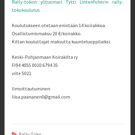
Rally-tokon ylituomari Tytti Lintenfoherin rally-
tokokoulutus
Koulutukseen otetaan enintään 14 koirakkoa.
Osallistumismaksu 20 €/koirakko.
Kiltan kouluttajat maksutta kuunteluoppilaiksi.
Keski-Pohjanmaan Koirakilta ry
FI94 4055 0010 6794 35
viite 5021
Ilmoittautuminen:
liisa.paananen0@gmail.com
Rally-Toko