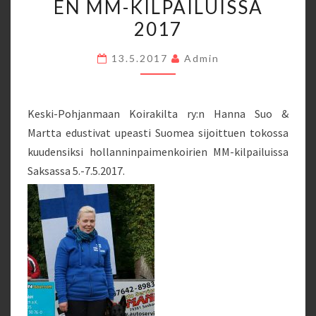
EN MM-KILPAILUISSA
EDUSTIVAT
2017
SUOMEA
HOLLANNINPAIMENKOIRI
13.5.2017
Admin
MM-
KILPAILUISSA
2017
Keski-Pohjanmaan Koirakilta ry:n Hanna Suo &
Martta edustivat upeasti Suomea sijoittuen tokossa
kuudensiksi hollanninpaimenkoirien MM-kilpailuissa
Saksassa 5.-7.5.2017.