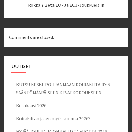
Riikka & Zeta EO- Ja EOJ-Joukkueisiin
Comments are closed.
UUTISET
KUTSU KESKI-POHJANMAAN KOIRAKILTA RY:N
SÄÄNTÖMÄÄRÄISEEN KEVÄTKOKOUKSEEN
Kesäkausi 2026
Koirakiltan jäsen myös vuonna 2026?
HYVÄÄ JOULUA JA ONNELLISTA VUOTTA 2026