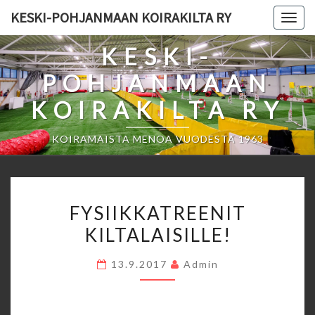
Skip
KESKI-POHJANMAAN KOIRAKILTA RY
Togg
to
navig
content
KESKI-
POHJANMAAN
KOIRAKILTA RY
KOIRAMAISTA MENOA VUODESTA 1963
FYSIIKKATREENIT
FYSIIKKATREENIT
KILTALAISILLE!
KILTALAISILLE!
13.9.2017
Admin