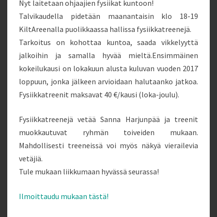
Nyt laitetaan ohjaajien fysiikat kuntoon!
Talvikaudella pidetään maanantaisin klo 18-19
KiltAreenalla puolikkaassa hallissa fysiikkatreenejä.
Tarkoitus on kohottaa kuntoa, saada vikkelyyttä
jalkoihin ja samalla hyvää mieltä.Ensimmäinen
kokeilukausi on lokakuun alusta kuluvan vuoden 2017
loppuun, jonka jälkeen arvioidaan halutaanko jatkoa.
Fysiikkatreenit maksavat 40 €/kausi (loka-joulu).
Fysiikkatreenejä vetää Sanna Harjunpää ja treenit
muokkautuvat ryhmän toiveiden mukaan.
Mahdollisesti treeneissä voi myös näkyä vierailevia
vetäjiä.
Tule mukaan liikkumaan hyvässä seurassa!
Ilmoittaudu mukaan tästä!