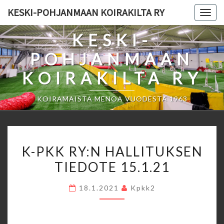
Skip
KESKI-POHJANMAAN KOIRAKILTA RY
Togg
to
navig
content
KESKI-
POHJANMAAN
KOIRAKILTA RY
KOIRAMAISTA MENOA VUODESTA 1963
K-
K-PKK RY:N HALLITUKSEN
PKK
TIEDOTE 15.1.21
RY:N
HALLITUKSEN
18.1.2021
Kpkk2
TIEDOTE
15.1.21