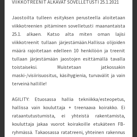
VIIKKOTREENIT ALKAVAT SOVELLETUSTI 25.1.2021
Jaostoilta tulleen esityksen perusteella aloitetaan
viikkotreenien pitäminen sovelletusti maanantaista
25.1. alkaen. Katso alta miten oman lajisi
viikkotreenit tullaan järjestämään.Hallissa olijoiden
määrä rajoitetaan edelleen 10 henkilöön ja treenit
tullaan järjestämään jaostojen esittämällä tavalla
toistaiseksi. Muistetaan jatkossakin
maski-/visiirisuositus, käsihygienia, turvavälit ja vain
terveinä hallille!
AGILITY: Etuosassa hallia tekniikka/esteopetus,
hallissa vain kouluttaja + treenaava koirakko. Ei
rataantutustumista, ei yhteistä rakentamista,
kouluttaja jakaa vuorot koirakoille etukäteen FB-
ryhmässä. Takaosassa ratatreeni, yhteinen rakennus