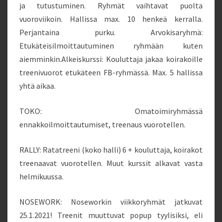
ja tutustuminen. Ryhmät vaihtavat puolta
vuoroviikoin. Hallissa max. 10 henkeä kerralla.
Perjantaina purku. Arvokisaryhmä:
Etukäteisilmoittautuminen ryhmään kuten
aiemminkin.Alkeiskurssi: Kouluttaja jakaa koirakoille
treenivuorot etukäteen FB-ryhmässä. Max. 5 hallissa
yhtä aikaa.
TOKO: Omatoimiryhmässä
ennakkoilmoittautumiset, treenaus vuorotellen.
RALLY: Ratatreeni (koko halli) 6 + kouluttaja, koirakot
treenaavat vuorotellen. Muut kurssit alkavat vasta
helmikuussa.
NOSEWORK: Noseworkin viikkoryhmät jatkuvat
25.1.2021! Treenit muuttuvat popup tyylisiksi, eli