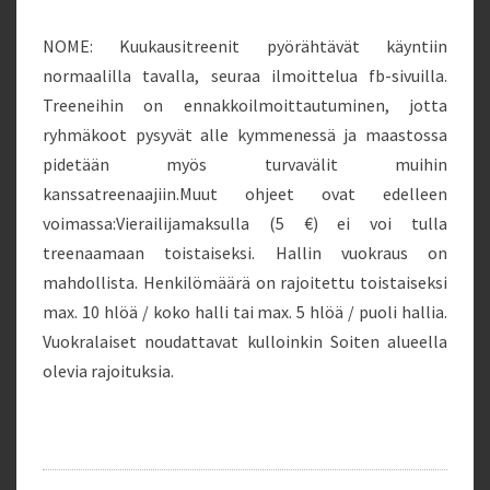
NOME: Kuukausitreenit pyörähtävät käyntiin
normaalilla tavalla, seuraa ilmoittelua fb-sivuilla.
Treeneihin on ennakkoilmoittautuminen, jotta
ryhmäkoot pysyvät alle kymmenessä ja maastossa
pidetään myös turvavälit muihin
kanssatreenaajiin.Muut ohjeet ovat edelleen
voimassa:Vierailijamaksulla (5 €) ei voi tulla
treenaamaan toistaiseksi. Hallin vuokraus on
mahdollista. Henkilömäärä on rajoitettu toistaiseksi
max. 10 hlöä / koko halli tai max. 5 hlöä / puoli hallia.
Vuokralaiset noudattavat kulloinkin Soiten alueella
olevia rajoituksia.