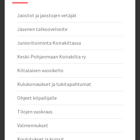
Jaostot ja jaostojen vetäjät
Jäsenen talkoovelvoite
Junioritoiminta Koirakiltassa
Keski-Pohjanmaan Koirakilta ry
Kiltalaisen vuosikello
Kulukorvaukset ja tukitapahtumat
Ohjeet kilpailijalle
Tilojen vuokraus
Valmennukset
Koulutukset ja kurssit