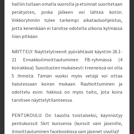
halliin tullaan omalla vuorolla ja etsinnät suoritetaan
perätysten, jonka jälkeen voi lähteä kotiin.
Viikkoryhmiin tulee tarkempi aikatauluohjeistus,
jotta kenenkään ei tarvitse odotella ulkona kylmässä
liian pitkään.
NÄYTTELY: Näyttelytreenit pyörähtävät käyntiin 26.1-
21 Ennakkoilmoittautuminen FB-ryhmässä (4
koirakkoa). Suositusten mukaisesti treeneissä voi olla
5 ihmistä. Tämän vuoksi myös vetäjä voi ottaa
halutessaan koiran mukaan. Rauhoittuminen ja
odottelu esim. häkissä on myös taito, jota koira
tarvitsee näyttelytilanteessa.
PENTUKOULU: On tauolla toistaiseksi, käynnistyy
pentukurssit 5krt kursseina (kurssit vain jäsenille,
ilmoittautuminen facebookissa vain jäsenet sivulla)!