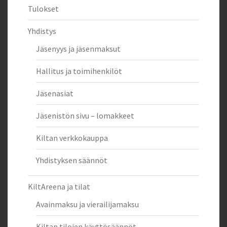
Tulokset
Yhdistys
Jäsenyys ja jäsenmaksut
Hallitus ja toimihenkilöt
Jäsenasiat
Jäsenistön sivu – lomakkeet
Kiltan verkkokauppa
Yhdistyksen säännöt
KiltAreena ja tilat
Avainmaksu ja vierailijamaksu
Kiltan tilojen käyttösäännöt