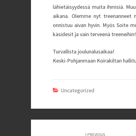
lähietäisyydessä muita ihmisiä. Muu
aikana. Olemme nyt treenanneet n
onnistuu aivan hyvin. Myös Soite m
käsidesit ja vain terveenä treeneihin!
Turvallista joulunalusaikaa!
Keski-Pohjanmaan Koirakiltan hallit
Uncategorized
Post
navigation
PREVIOUS