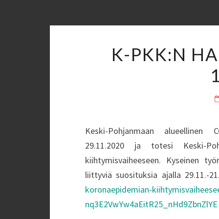
K-PKK:N H
Keski-Pohjanmaan alueellinen C
29.11.2020 ja totesi Keski-Po
kiihtymisvaiheeseen. Kyseinen työ
liittyviä suosituksia ajalla 29.11.-2
koronaepidemian-kiihtymisvaihees
nq3E2VwYw4aEitR25_nHd9ZbnZlYE