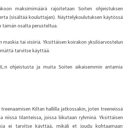
on maksimimäärä rajoitetaan Soiten ohjeistuksen
erta (sisältää kouluttajan). Näyttelykoulutuksen käytössä
on tämän osalta perusteltua.
askia tai visiiriä. Yksittäisen koirakon yksilöarvostelun
ämättä tarvitse käyttää.
n ohjeistusta ja muita Soiten aikaisemmin antamia
 treenaamisen Kiltan hallilla jatkossakin, joten treeneissä
a niissä tilanteissa, joissa liikutaan ryhminä. Yksittäisen
kia ei tarvitse käyttää, mikäli et joudu kohtaamaan