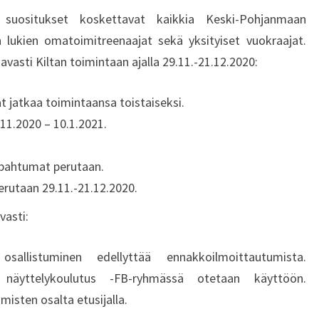
 suositukset koskettavat kaikkia Keski-Pohjanmaan
n lukien omatoimitreenaajat sekä yksityiset vuokraajat.
vasti Kiltan toimintaan ajalla 29.11.-21.12.2020:
at jatkaa toimintaansa toistaiseksi.
.11.2020 – 10.1.2021.
tapahtumat perutaan.
erutaan 29.11.-21.12.2020.
asti:
istuminen edellyttää ennakkoilmoittautumista.
 näyttelykoulutus -FB-ryhmässä otetaan käyttöön.
misten osalta etusijalla.