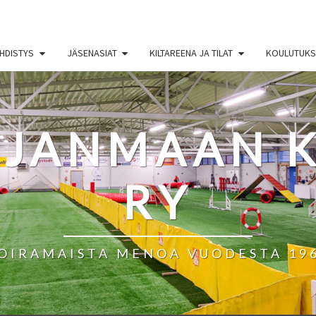
HDISTYS
JÄSENASIAT
KILTAREENA JA TILAT
KOULUTUKSE
HJANMAAN K
RY
OIRAMAISTA MENOA VUODESTA 19