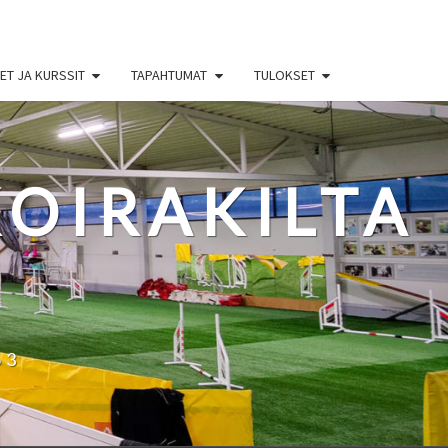
T JA KURSSIT
TAPAHTUMAT
TULOKSET
OIRAKILTA
63