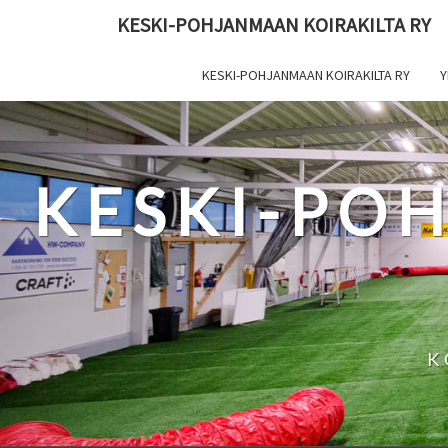
Skip
KESKI-POHJANMAAN KOIRAKILTA RY
to
content
KESKI-POHJANMAAN KOIRAKILTA RY
Y
KESKI-PO
K