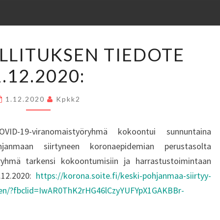
K-
ALLITUKSEN TIEDOTE
PKK:N
1.12.2020:
HALLITUKSEN
TIEDOTE
1.12.2020:
1.12.2020
Kpkk2
OVID-19-viranomaistyöryhmä kokoontui sunnuntaina
hjanmaan siirtyneen koronaepidemian perustasolta
ryhmä tarkensi kokoontumisiin ja harrastustoimintaan
1.12.2020:
https://korona.soite.fi/keski-pohjanmaa-siirtyy-
een/?fbclid=IwAR0ThK2rHG46lCzyYUFYpX1GAKBBr-