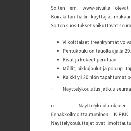
Soiten em. www-sivuilla olevat
Koirakiltan hallin käyttäjiä, mukaa
Soiten suositukset vaikuttavat seuraa
Viikoittaiset treeniryhmät voiv
Pentukoulu on tauolla ajalla 29
Kisat ja kokeet perutaan.
Möllit, pikkujoulut ja pop up -
Kaikki yli 20 hlön tapahtumat p
· Näyttelykoulutus jatkuu seuraav
o Näyttelykoulutukseen osall
Ennakkoilmoittautuminen K-PKK
Näyttelykouluttajat ovat ilmoittautu