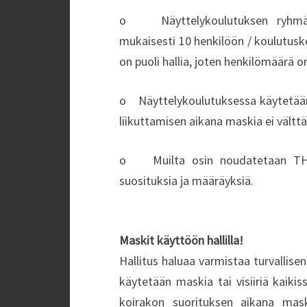
o Näyttelykoulutuksen ryhmäko
mukaisesti 10 henkilöön / koulutusk
on puoli hallia, joten henkilömäärä 
o Näyttelykoulutuksessa käytetään m
liikuttamisen aikana maskia ei vältt
o Muilta osin noudatetaan THL:
suosituksia ja määräyksiä.
Maskit käyttöön hallilla!
Hallitus haluaa varmistaa turvallisen
käytetään maskia tai visiiriä kaikiss
koirakon suorituksen aikana mas