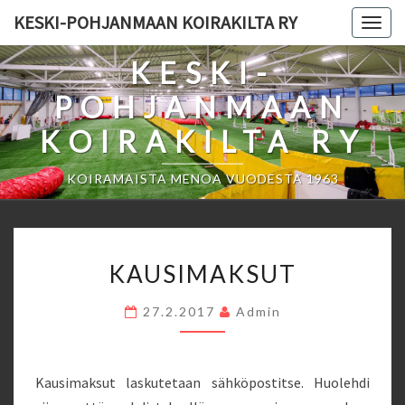
Skip
KESKI-POHJANMAAN KOIRAKILTA RY
Togg
to
navig
content
KESKI-
POHJANMAAN
KOIRAKILTA RY
KOIRAMAISTA MENOA VUODESTA 1963
KAUSIMAKSUT
KAUSIMAKSUT
27.2.2017
Admin
Kausimaksut laskutetaan sähköpostitse. Huolehdi