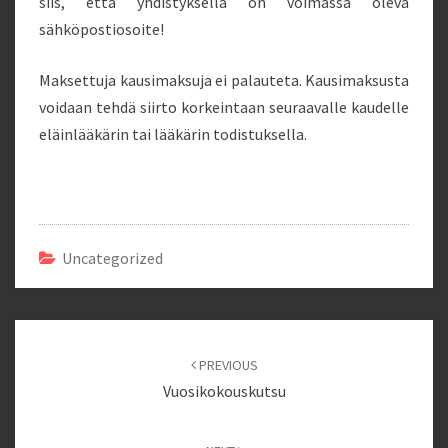
siis, että yhdistyksellä on voimassa oleva
sähköpostiosoite!
Maksettuja kausimaksuja ei palauteta. Kausimaksusta
voidaan tehdä siirto korkeintaan seuraavalle kaudelle
eläinlääkärin tai lääkärin todistuksella.
Uncategorized
Post
navigation
PREVIOUS
Vuosikokouskutsu