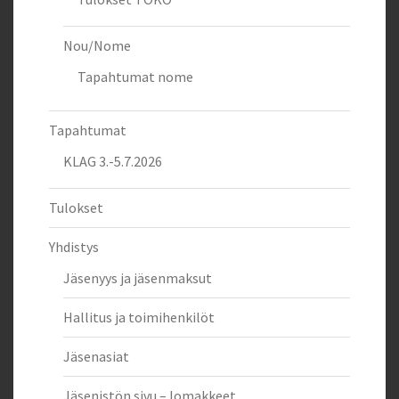
Nou/Nome
Tapahtumat nome
Tapahtumat
KLAG 3.-5.7.2026
Tulokset
Yhdistys
Jäsenyys ja jäsenmaksut
Hallitus ja toimihenkilöt
Jäsenasiat
Jäsenistön sivu – lomakkeet