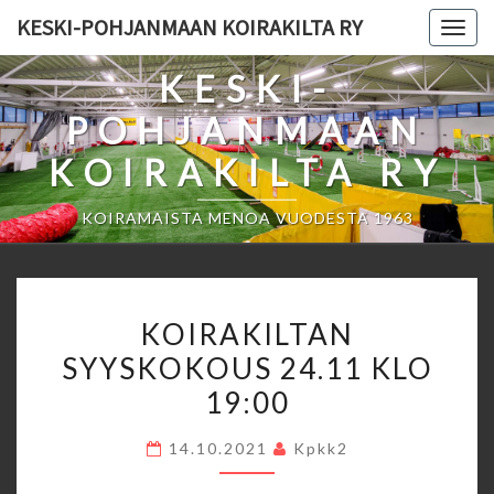
Skip
KESKI-POHJANMAAN KOIRAKILTA RY
Togg
to
navig
content
KESKI-
POHJANMAAN
KOIRAKILTA RY
KOIRAMAISTA MENOA VUODESTA 1963
KOIRAKILTAN
KOIRAKILTAN
SYYSKOKOUS
SYYSKOKOUS 24.11 KLO
24.11
19:00
KLO
19:00
14.10.2021
Kpkk2