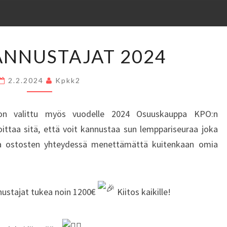
KPO:N
ANNUSTAJAT 2024
KANNUSTAJAT
2024
2.2.2024
Kpkk2
 on valittu myös vuodelle 2024 Osuuskauppa KPO:n
ttaa sitä, että voit kannustaa sun lemppariseuraa joka
tia ostosten yhteydessä menettämättä kuitenkaan omia
nustajat tukea noin 1200€
Kiitos kaikille!