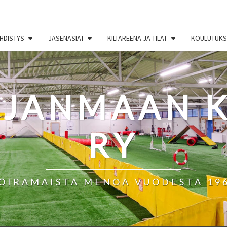
HDISTYS
JÄSENASIAT
KILTAREENA JA TILAT
KOULUTUKSE
HJANMAAN K
RY
OIRAMAISTA MENOA VUODESTA 19