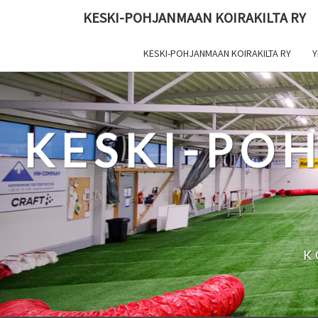
Skip
KESKI-POHJANMAAN KOIRAKILTA RY
to
content
KESKI-POHJANMAAN KOIRAKILTA RY
Y
KESKI-PO
K