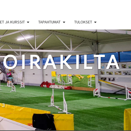
T JA KURSSIT
TAPAHTUMAT
TULOKSET
OIRAKILTA
63