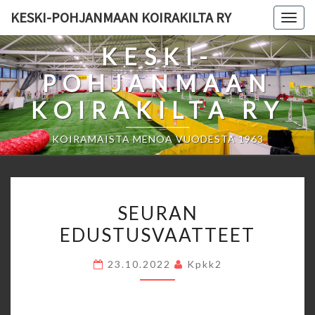
Skip
KESKI-POHJANMAAN KOIRAKILTA RY
Togg
to
navig
content
KESKI-
POHJANMAAN
KOIRAKILTA RY
KOIRAMAISTA MENOA VUODESTA 1963
SEURAN
SEURAN
EDUSTUSVAATTEET
EDUSTUSVAATTEET
23.10.2022
Kpkk2