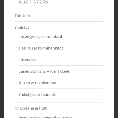
KLAG 3.-5.7.2026
Tulokset
Yhdistys
Jäsenyys ja jäsenmaksut
Hallitus ja toimihenkilöt
Jäsenasiat
Jäsenistön sivu – lomakkeet
Kiltan verkkokauppa
Yhdistyksen säännöt
KiltAreena ja tilat
Avainmaksu ja vierailijamaksu