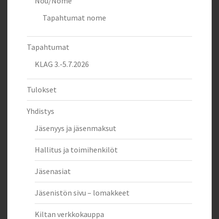
Nou/Nome
Tapahtumat nome
Tapahtumat
KLAG 3.-5.7.2026
Tulokset
Yhdistys
Jäsenyys ja jäsenmaksut
Hallitus ja toimihenkilöt
Jäsenasiat
Jäsenistön sivu – lomakkeet
Kiltan verkkokauppa