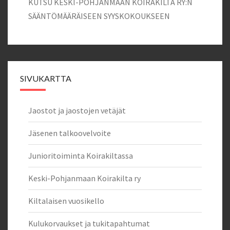
KUTSU KESKI-POHJANMAAN KOIRAKILTA RY:N
SÄÄNTÖMÄÄRÄISEEN SYYSKOKOUKSEEN
SIVUKARTTA
Jaostot ja jaostojen vetäjät
Jäsenen talkoovelvoite
Junioritoiminta Koirakiltassa
Keski-Pohjanmaan Koirakilta ry
Kiltalaisen vuosikello
Kulukorvaukset ja tukitapahtumat