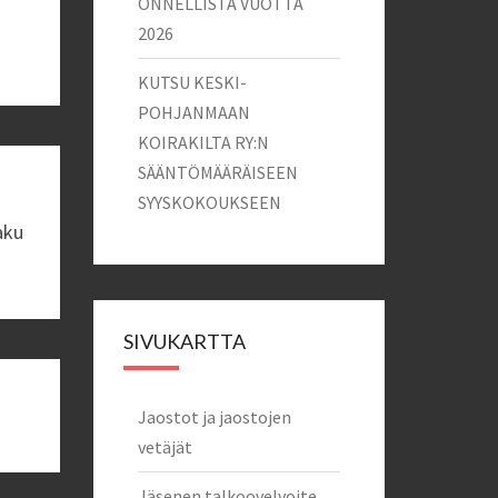
ONNELLISTA VUOTTA
2026
KUTSU KESKI-
POHJANMAAN
KOIRAKILTA RY:N
SÄÄNTÖMÄÄRÄISEEN
SYYSKOKOUKSEEN
aku
SIVUKARTTA
Jaostot ja jaostojen
vetäjät
Jäsenen talkoovelvoite