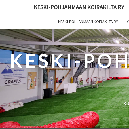
Skip
KESKI-POHJANMAAN KOIRAKILTA RY
to
content
KESKI-POHJANMAAN KOIRAKILTA RY
Y
KESKI-PO
K