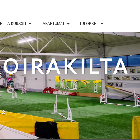
T JA KURSSIT
TAPAHTUMAT
TULOKSET
OIRAKILTA
63