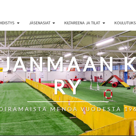
HDISTYS
JÄSENASIAT
KILTAREENA JA TILAT
KOULUTUKSE
HJANMAAN K
RY
OIRAMAISTA MENOA VUODESTA 19