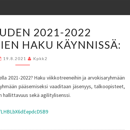
TALVIKAUDEN
UDEN 2021-2022
2021-
IEN HAKU KÄYNNISSÄ:
2022
AGILITYRYHMIEN
HAKU
19.8.2021
Kpkk2
KÄYNNISSÄ:
della 2021-2022? Haku viikkotreeneihin ja arvokisaryhmään
Ryhmään pääsemiseksi vaaditaan jäsenyys, talkoopisteet,
 hallittavuus sekä agilitylisenssi.
le/LHBLbX6dEepdcDSB9