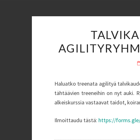
TALVIKA
AGILITYRYHM
Haluatko treenata agilityä talvikau
tähtäävien treeneihin on nyt auki. 
alkeiskurssia vastaavat taidot, koiran
Ilmoittaudu tästä:
https://forms.g