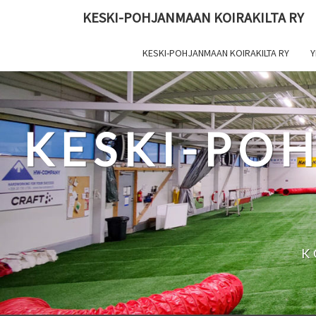
Skip
KESKI-POHJANMAAN KOIRAKILTA RY
to
content
KESKI-POHJANMAAN KOIRAKILTA RY
Y
KESKI-PO
K