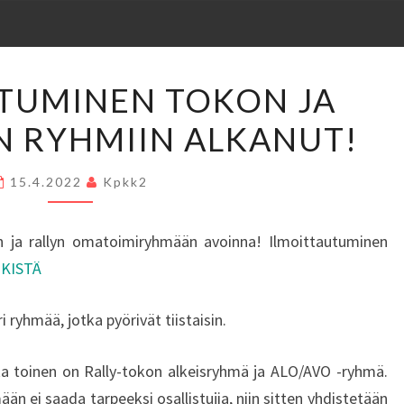
ILMOITTAUTUMINEN
TUMINEN TOKON JA
TOKON
N RYHMIIN ALKANUT!
JA
RALLY-
TOKON
15.4.2022
Kpkk2
RYHMIIN
ALKANUT!
 ja rallyn omatoimiryhmään avoinna! Ilmoittautuminen
NKISTÄ
ryhmää, jotka pyörivät tiistaisin.
oka toinen on Rally-tokon alkeisryhmä ja ALO/AVO -ryhmä.
 ei saada tarpeeksi osallistujia, niin sitten yhdistetään