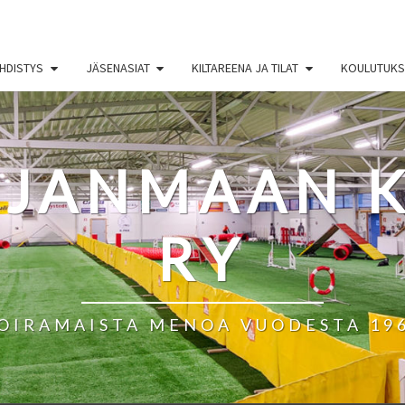
HDISTYS
JÄSENASIAT
KILTAREENA JA TILAT
KOULUTUKSE
HJANMAAN K
RY
OIRAMAISTA MENOA VUODESTA 19