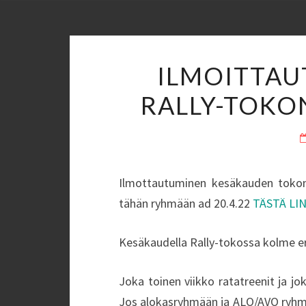
ILMOITTAU
RALLY-TOKO
Ilmottautuminen kesäkauden tokon
tähän ryhmään ad 20.4.22
TÄSTÄ LI
Kesäkaudella Rally-tokossa kolme eri 
Joka toinen viikko ratatreenit ja j
Jos alokasryhmään ja ALO/AVO ryhmään