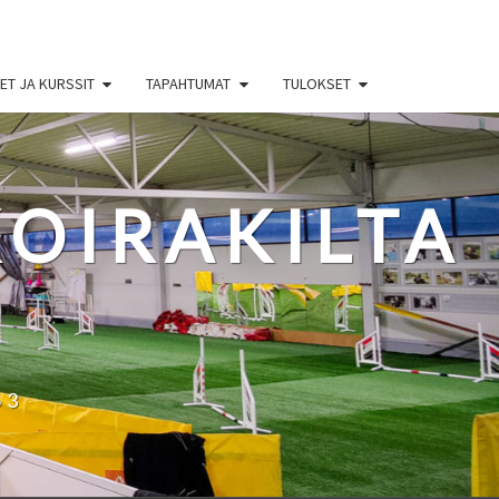
T JA KURSSIT
TAPAHTUMAT
TULOKSET
OIRAKILTA
63